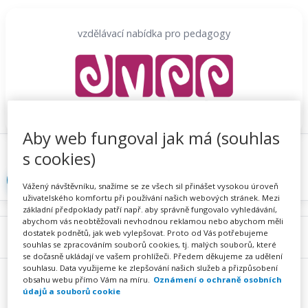
Přeskočit
na
vzdělávací nabídka pro pedagogy
obsah
Aby web fungoval jak má (souhlas
Proč se registrovat
Hlídací sojka
Registrace
s cookies)
Přihlásit
Vážený návštěvníku, snažíme se ze všech sil přinášet vysokou úroveň
uživatelského komfortu při používání našich webových stránek. Mezi
základní předpoklady patří např. aby správně fungovalo vyhledávání,
abychom vás neobtěžovali nevhodnou reklamou nebo abychom měli
dostatek podnětů, jak web vylepšovat. Proto od Vás potřebujeme
Menu
souhlas se zpracováním souborů cookies, tj. malých souborů, které
se dočasně ukládají ve vašem prohlížeči. Předem děkujeme za udělení
souhlasu. Data využijeme ke zlepšování našich služeb a přizpůsobení
obsahu webu přímo Vám na míru.
Oznámení o ochraně osobních
údajů a souborů cookie