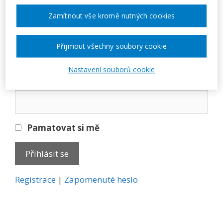
Přihlásit se
Zamítnout vše kromě nutných cookies
E-mail
Přijmout všechny soubory cookie
Nastavení souborů cookie
Heslo
Pamatovat si mě
A
Registrace
|
Zapomenuté heslo
l
t
e