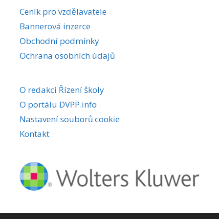
r
Ceník pro vzdělavatele
n
Bannerová inzerce
a
Obchodní podmínky
t
i
Ochrana osobních údajů
v
e
O redakci Řízení školy
:
O portálu DVPP.info
Nastavení souborů cookie
Kontakt