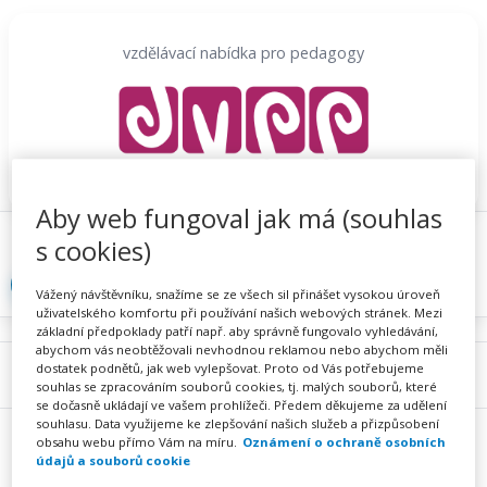
Přeskočit
na
vzdělávací nabídka pro pedagogy
obsah
Aby web fungoval jak má (souhlas
Proč se registrovat
Hlídací sojka
Registrace
s cookies)
Přihlásit
Vážený návštěvníku, snažíme se ze všech sil přinášet vysokou úroveň
uživatelského komfortu při používání našich webových stránek. Mezi
základní předpoklady patří např. aby správně fungovalo vyhledávání,
abychom vás neobtěžovali nevhodnou reklamou nebo abychom měli
dostatek podnětů, jak web vylepšovat. Proto od Vás potřebujeme
Menu
souhlas se zpracováním souborů cookies, tj. malých souborů, které
se dočasně ukládají ve vašem prohlížeči. Předem děkujeme za udělení
souhlasu. Data využijeme ke zlepšování našich služeb a přizpůsobení
obsahu webu přímo Vám na míru.
Oznámení o ochraně osobních
údajů a souborů cookie