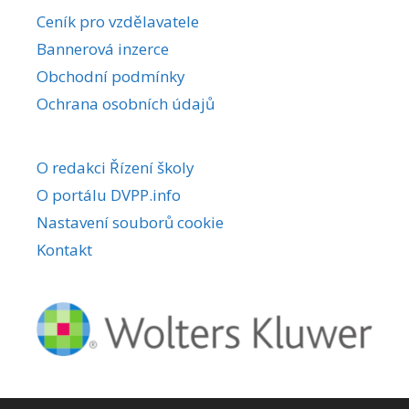
r
Ceník pro vzdělavatele
n
Bannerová inzerce
a
Obchodní podmínky
t
i
Ochrana osobních údajů
v
e
O redakci Řízení školy
:
O portálu DVPP.info
Nastavení souborů cookie
Kontakt