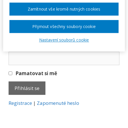
Přihlásit se
Zamítnout vše kromě nutných cookies
E-mail
Přijmout všechny soubory cookie
Nastavení souborů cookie
Heslo
Pamatovat si mě
A
Registrace
|
Zapomenuté heslo
l
t
e