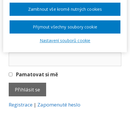
Přihlásit se
Zamítnout vše kromě nutných cookies
E-mail
Přijmout všechny soubory cookie
Nastavení souborů cookie
Heslo
Pamatovat si mě
A
Registrace
|
Zapomenuté heslo
l
t
e