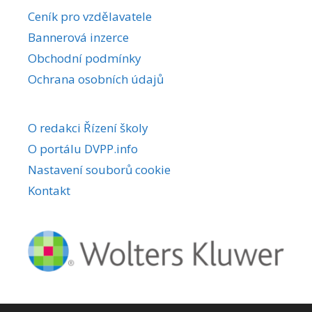
r
Ceník pro vzdělavatele
n
Bannerová inzerce
a
Obchodní podmínky
t
i
Ochrana osobních údajů
v
e
O redakci Řízení školy
:
O portálu DVPP.info
Nastavení souborů cookie
Kontakt