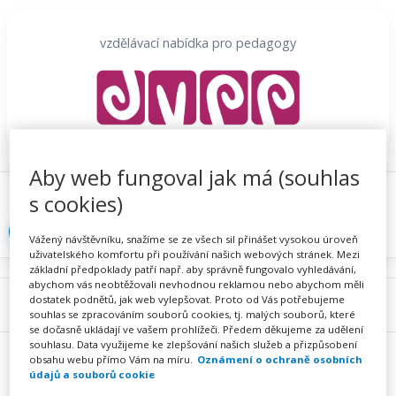
Přeskočit
na
vzdělávací nabídka pro pedagogy
obsah
Aby web fungoval jak má (souhlas
Proč se registrovat
Hlídací sojka
Registrace
s cookies)
Přihlásit
Vážený návštěvníku, snažíme se ze všech sil přinášet vysokou úroveň
uživatelského komfortu při používání našich webových stránek. Mezi
základní předpoklady patří např. aby správně fungovalo vyhledávání,
abychom vás neobtěžovali nevhodnou reklamou nebo abychom měli
dostatek podnětů, jak web vylepšovat. Proto od Vás potřebujeme
Menu
souhlas se zpracováním souborů cookies, tj. malých souborů, které
se dočasně ukládají ve vašem prohlížeči. Předem děkujeme za udělení
souhlasu. Data využijeme ke zlepšování našich služeb a přizpůsobení
obsahu webu přímo Vám na míru.
Oznámení o ochraně osobních
údajů a souborů cookie