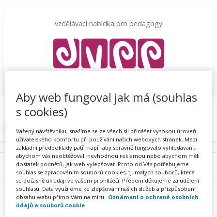
Přeskočit
na
vzdělávací nabídka pro pedagogy
obsah
Aby web fungoval jak má (souhlas
Proč se registrovat
Hlídací sojka
Registrace
s cookies)
Přihlásit
Vážený návštěvníku, snažíme se ze všech sil přinášet vysokou úroveň
uživatelského komfortu při používání našich webových stránek. Mezi
základní předpoklady patří např. aby správně fungovalo vyhledávání,
abychom vás neobtěžovali nevhodnou reklamou nebo abychom měli
dostatek podnětů, jak web vylepšovat. Proto od Vás potřebujeme
Menu
souhlas se zpracováním souborů cookies, tj. malých souborů, které
se dočasně ukládají ve vašem prohlížeči. Předem děkujeme za udělení
souhlasu. Data využijeme ke zlepšování našich služeb a přizpůsobení
obsahu webu přímo Vám na míru.
Oznámení o ochraně osobních
údajů a souborů cookie