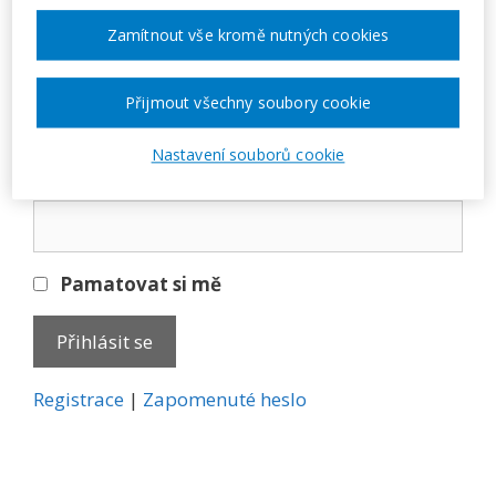
Přihlásit se
Zamítnout vše kromě nutných cookies
E-mail
Přijmout všechny soubory cookie
Nastavení souborů cookie
Heslo
Pamatovat si mě
A
Registrace
|
Zapomenuté heslo
l
t
e