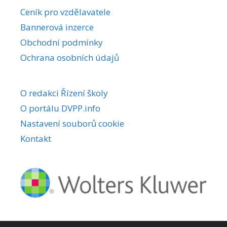
r
Ceník pro vzdělavatele
n
Bannerová inzerce
a
Obchodní podmínky
t
i
Ochrana osobních údajů
v
e
O redakci Řízení školy
:
O portálu DVPP.info
Nastavení souborů cookie
Kontakt