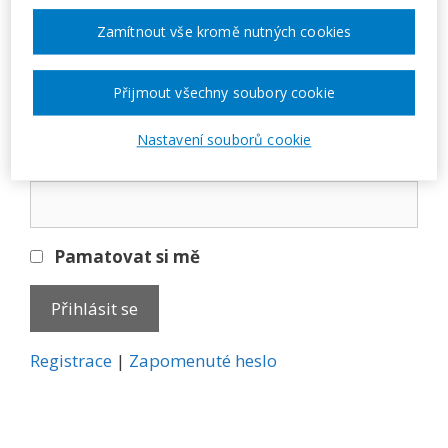
Přihlásit se
Zamítnout vše kromě nutných cookies
E-mail
Přijmout všechny soubory cookie
Nastavení souborů cookie
Heslo
Pamatovat si mě
A
Registrace
|
Zapomenuté heslo
l
t
e