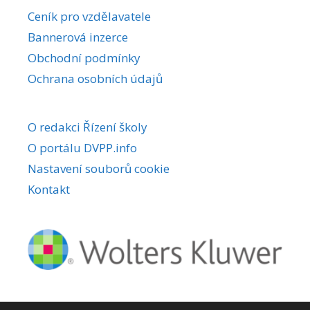
r
Ceník pro vzdělavatele
n
Bannerová inzerce
a
Obchodní podmínky
t
i
Ochrana osobních údajů
v
e
O redakci Řízení školy
:
O portálu DVPP.info
Nastavení souborů cookie
Kontakt