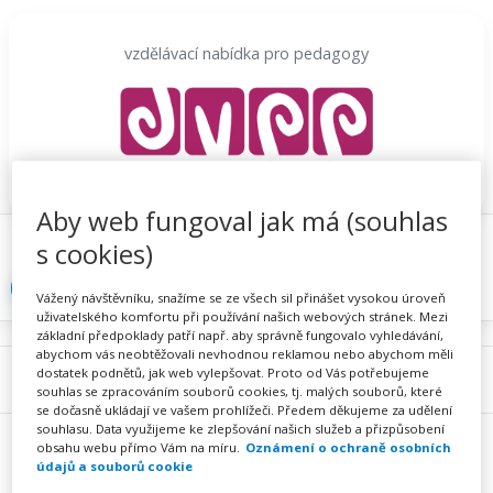
Přeskočit
na
vzdělávací nabídka pro pedagogy
obsah
Aby web fungoval jak má (souhlas
Proč se registrovat
Hlídací sojka
Registrace
s cookies)
Přihlásit
Vážený návštěvníku, snažíme se ze všech sil přinášet vysokou úroveň
uživatelského komfortu při používání našich webových stránek. Mezi
základní předpoklady patří např. aby správně fungovalo vyhledávání,
abychom vás neobtěžovali nevhodnou reklamou nebo abychom měli
dostatek podnětů, jak web vylepšovat. Proto od Vás potřebujeme
Menu
souhlas se zpracováním souborů cookies, tj. malých souborů, které
se dočasně ukládají ve vašem prohlížeči. Předem děkujeme za udělení
souhlasu. Data využijeme ke zlepšování našich služeb a přizpůsobení
obsahu webu přímo Vám na míru.
Oznámení o ochraně osobních
údajů a souborů cookie