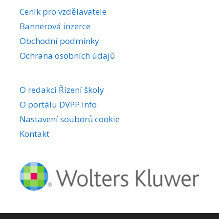
r
Ceník pro vzdělavatele
n
Bannerová inzerce
a
Obchodní podmínky
t
i
Ochrana osobních údajů
v
e
O redakci Řízení školy
:
O portálu DVPP.info
Nastavení souborů cookie
Kontakt