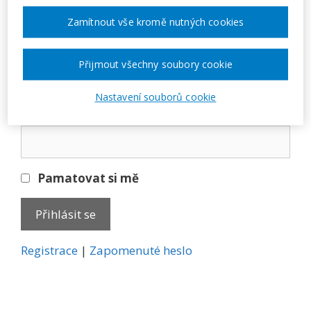
Přihlásit se
Zamítnout vše kromě nutných cookies
E-mail
Přijmout všechny soubory cookie
Nastavení souborů cookie
Heslo
Pamatovat si mě
A
Registrace
|
Zapomenuté heslo
l
t
e