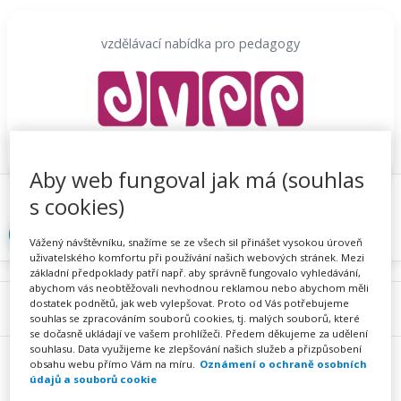
Přeskočit
na
vzdělávací nabídka pro pedagogy
obsah
Aby web fungoval jak má (souhlas
Proč se registrovat
Hlídací sojka
Registrace
s cookies)
Přihlásit
Vážený návštěvníku, snažíme se ze všech sil přinášet vysokou úroveň
uživatelského komfortu při používání našich webových stránek. Mezi
základní předpoklady patří např. aby správně fungovalo vyhledávání,
abychom vás neobtěžovali nevhodnou reklamou nebo abychom měli
dostatek podnětů, jak web vylepšovat. Proto od Vás potřebujeme
Menu
souhlas se zpracováním souborů cookies, tj. malých souborů, které
se dočasně ukládají ve vašem prohlížeči. Předem děkujeme za udělení
souhlasu. Data využijeme ke zlepšování našich služeb a přizpůsobení
obsahu webu přímo Vám na míru.
Oznámení o ochraně osobních
údajů a souborů cookie