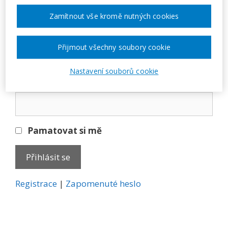
Přihlásit se
Zamítnout vše kromě nutných cookies
E-mail
Přijmout všechny soubory cookie
Nastavení souborů cookie
Heslo
Pamatovat si mě
A
Registrace
|
Zapomenuté heslo
l
t
e