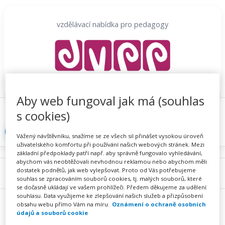
Přeskočit
na
vzdělávací nabídka pro pedagogy
obsah
Aby web fungoval jak má (souhlas
Proč se registrovat
Hlídací sojka
Registrace
s cookies)
Přihlásit
Vážený návštěvníku, snažíme se ze všech sil přinášet vysokou úroveň
uživatelského komfortu při používání našich webových stránek. Mezi
základní předpoklady patří např. aby správně fungovalo vyhledávání,
abychom vás neobtěžovali nevhodnou reklamou nebo abychom měli
dostatek podnětů, jak web vylepšovat. Proto od Vás potřebujeme
Menu
souhlas se zpracováním souborů cookies, tj. malých souborů, které
se dočasně ukládají ve vašem prohlížeči. Předem děkujeme za udělení
souhlasu. Data využijeme ke zlepšování našich služeb a přizpůsobení
obsahu webu přímo Vám na míru.
Oznámení o ochraně osobních
údajů a souborů cookie