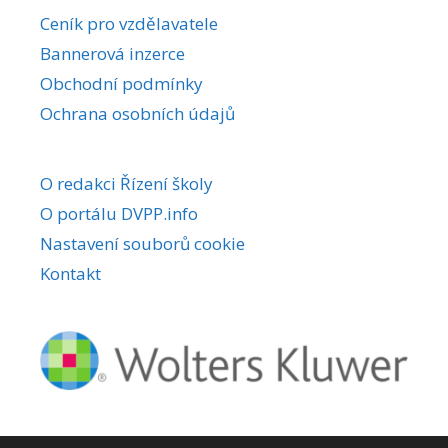
r
Ceník pro vzdělavatele
n
Bannerová inzerce
a
Obchodní podmínky
t
i
Ochrana osobních údajů
v
e
O redakci Řízení školy
:
O portálu DVPP.info
Nastavení souborů cookie
Kontakt