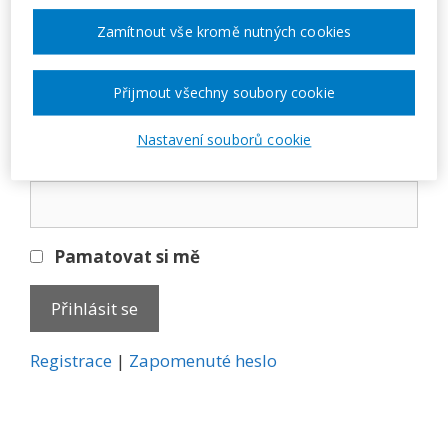
Přihlásit se
Zamítnout vše kromě nutných cookies
E-mail
Přijmout všechny soubory cookie
Nastavení souborů cookie
Heslo
Pamatovat si mě
A
Registrace
|
Zapomenuté heslo
l
t
e