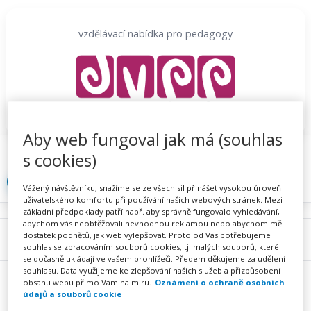
Přeskočit
na
vzdělávací nabídka pro pedagogy
obsah
Aby web fungoval jak má (souhlas
Proč se registrovat
Hlídací sojka
Registrace
s cookies)
Přihlásit
Vážený návštěvníku, snažíme se ze všech sil přinášet vysokou úroveň
uživatelského komfortu při používání našich webových stránek. Mezi
základní předpoklady patří např. aby správně fungovalo vyhledávání,
abychom vás neobtěžovali nevhodnou reklamou nebo abychom měli
dostatek podnětů, jak web vylepšovat. Proto od Vás potřebujeme
Menu
souhlas se zpracováním souborů cookies, tj. malých souborů, které
se dočasně ukládají ve vašem prohlížeči. Předem děkujeme za udělení
souhlasu. Data využijeme ke zlepšování našich služeb a přizpůsobení
obsahu webu přímo Vám na míru.
Oznámení o ochraně osobních
údajů a souborů cookie