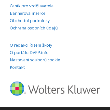
r
Ceník pro vzdělavatele
n
Bannerová inzerce
a
Obchodní podmínky
t
i
Ochrana osobních údajů
v
e
O redakci Řízení školy
:
O portálu DVPP.info
Nastavení souborů cookie
Kontakt