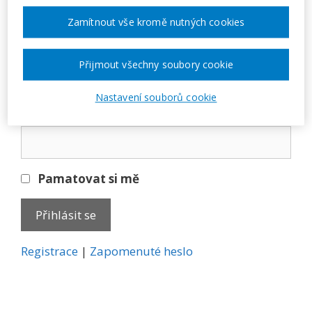
Přihlásit se
Zamítnout vše kromě nutných cookies
E-mail
Přijmout všechny soubory cookie
Nastavení souborů cookie
Heslo
Pamatovat si mě
A
Registrace
|
Zapomenuté heslo
l
t
e