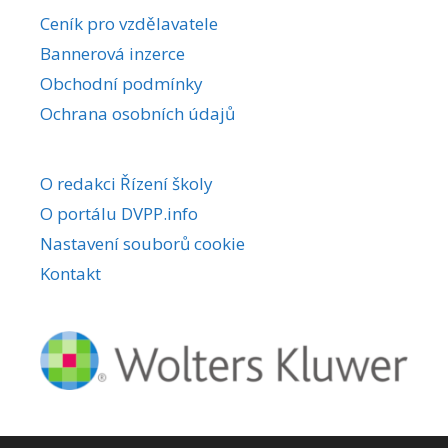
r
Ceník pro vzdělavatele
n
Bannerová inzerce
a
Obchodní podmínky
t
i
Ochrana osobních údajů
v
e
O redakci Řízení školy
:
O portálu DVPP.info
Nastavení souborů cookie
Kontakt