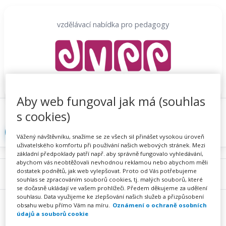
Přeskočit
na
vzdělávací nabídka pro pedagogy
obsah
Aby web fungoval jak má (souhlas
Proč se registrovat
Hlídací sojka
Registrace
s cookies)
Přihlásit
Vážený návštěvníku, snažíme se ze všech sil přinášet vysokou úroveň
uživatelského komfortu při používání našich webových stránek. Mezi
základní předpoklady patří např. aby správně fungovalo vyhledávání,
abychom vás neobtěžovali nevhodnou reklamou nebo abychom měli
dostatek podnětů, jak web vylepšovat. Proto od Vás potřebujeme
Menu
souhlas se zpracováním souborů cookies, tj. malých souborů, které
se dočasně ukládají ve vašem prohlížeči. Předem děkujeme za udělení
souhlasu. Data využijeme ke zlepšování našich služeb a přizpůsobení
obsahu webu přímo Vám na míru.
Oznámení o ochraně osobních
údajů a souborů cookie