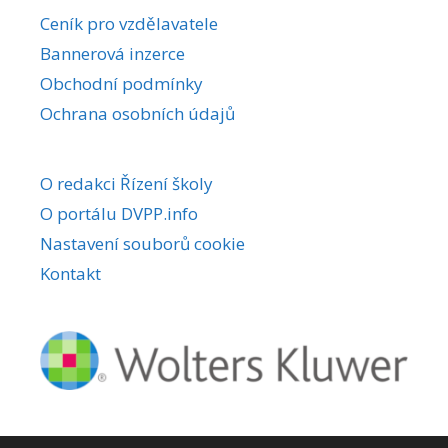
r
Ceník pro vzdělavatele
n
Bannerová inzerce
a
Obchodní podmínky
t
i
Ochrana osobních údajů
v
e
O redakci Řízení školy
:
O portálu DVPP.info
Nastavení souborů cookie
Kontakt