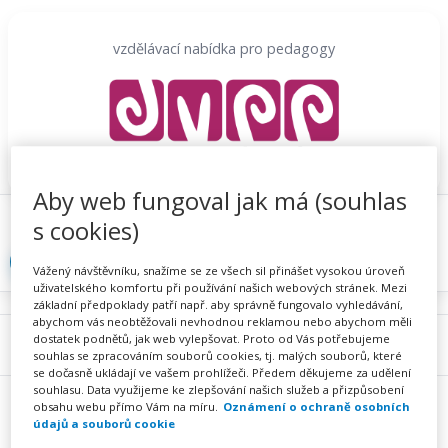
Přeskočit
na
vzdělávací nabídka pro pedagogy
obsah
Aby web fungoval jak má (souhlas
Proč se registrovat
Hlídací sojka
Registrace
s cookies)
Přihlásit
Vážený návštěvníku, snažíme se ze všech sil přinášet vysokou úroveň
uživatelského komfortu při používání našich webových stránek. Mezi
základní předpoklady patří např. aby správně fungovalo vyhledávání,
abychom vás neobtěžovali nevhodnou reklamou nebo abychom měli
dostatek podnětů, jak web vylepšovat. Proto od Vás potřebujeme
Menu
souhlas se zpracováním souborů cookies, tj. malých souborů, které
se dočasně ukládají ve vašem prohlížeči. Předem děkujeme za udělení
souhlasu. Data využijeme ke zlepšování našich služeb a přizpůsobení
obsahu webu přímo Vám na míru.
Oznámení o ochraně osobních
údajů a souborů cookie