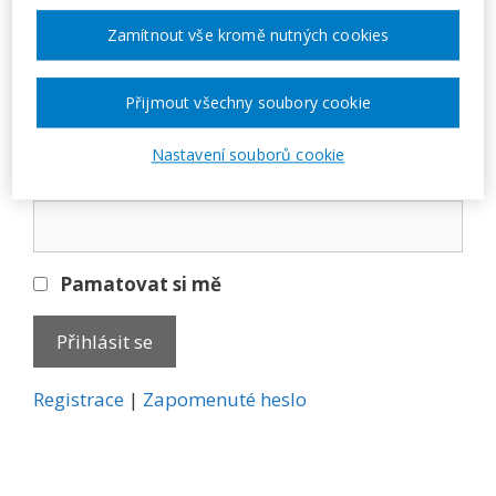
Přihlásit se
Zamítnout vše kromě nutných cookies
E-mail
Přijmout všechny soubory cookie
Nastavení souborů cookie
Heslo
Pamatovat si mě
A
Registrace
|
Zapomenuté heslo
l
t
e