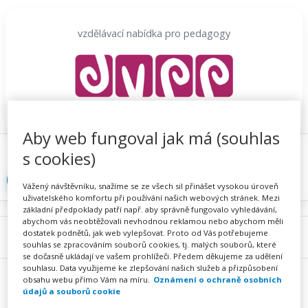
Přeskočit
na
vzdělávací nabídka pro pedagogy
obsah
Aby web fungoval jak má (souhlas
Proč se registrovat
Hlídací sojka
Registrace
s cookies)
Přihlásit
Vážený návštěvníku, snažíme se ze všech sil přinášet vysokou úroveň
uživatelského komfortu při používání našich webových stránek. Mezi
základní předpoklady patří např. aby správně fungovalo vyhledávání,
abychom vás neobtěžovali nevhodnou reklamou nebo abychom měli
dostatek podnětů, jak web vylepšovat. Proto od Vás potřebujeme
Menu
souhlas se zpracováním souborů cookies, tj. malých souborů, které
se dočasně ukládají ve vašem prohlížeči. Předem děkujeme za udělení
souhlasu. Data využijeme ke zlepšování našich služeb a přizpůsobení
obsahu webu přímo Vám na míru.
Oznámení o ochraně osobních
údajů a souborů cookie