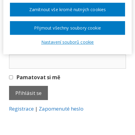
Přihlásit se
Zamítnout vše kromě nutných cookies
E-mail
Přijmout všechny soubory cookie
Nastavení souborů cookie
Heslo
Pamatovat si mě
A
Registrace
|
Zapomenuté heslo
l
t
e