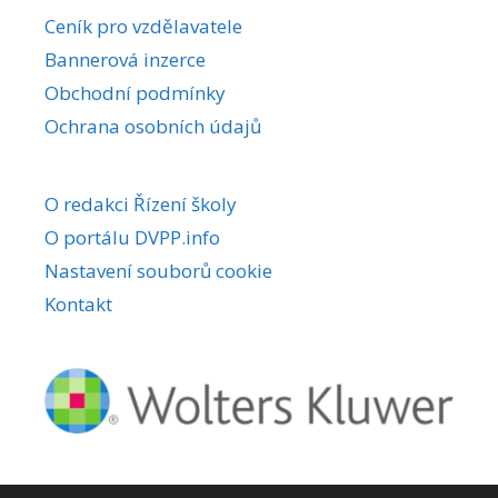
r
Ceník pro vzdělavatele
n
Bannerová inzerce
a
Obchodní podmínky
t
i
Ochrana osobních údajů
v
e
O redakci Řízení školy
:
O portálu DVPP.info
Nastavení souborů cookie
Kontakt