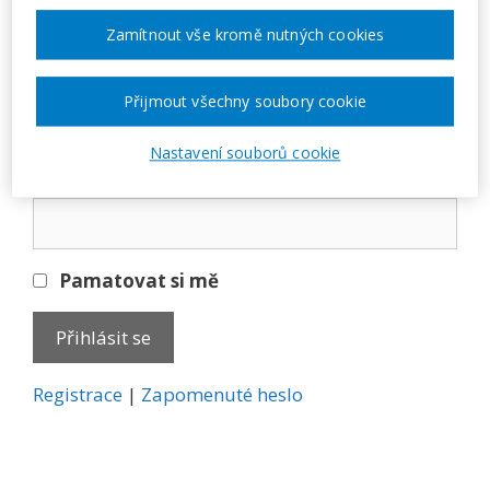
Přihlásit se
Zamítnout vše kromě nutných cookies
E-mail
Přijmout všechny soubory cookie
Nastavení souborů cookie
Heslo
Pamatovat si mě
A
Registrace
|
Zapomenuté heslo
l
t
e