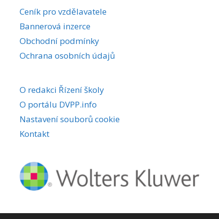
r
Ceník pro vzdělavatele
n
Bannerová inzerce
a
Obchodní podmínky
t
i
Ochrana osobních údajů
v
e
O redakci Řízení školy
:
O portálu DVPP.info
Nastavení souborů cookie
Kontakt