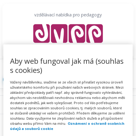
Přeskočit
na
vzdělávací nabídka pro pedagogy
obsah
Aby web fungoval jak má (souhlas
Proč se registrovat
Hlídací sojka
Registrace
s cookies)
Přihlásit
Vážený návštěvníku, snažíme se ze všech sil přinášet vysokou úroveň
uživatelského komfortu při používání našich webových stránek. Mezi
základní předpoklady patří např. aby správně fungovalo vyhledávání,
abychom vás neobtěžovali nevhodnou reklamou nebo abychom měli
dostatek podnětů, jak web vylepšovat. Proto od Vás potřebujeme
Menu
souhlas se zpracováním souborů cookies, tj. malých souborů, které
se dočasně ukládají ve vašem prohlížeči. Předem děkujeme za udělení
souhlasu. Data využijeme ke zlepšování našich služeb a přizpůsobení
obsahu webu přímo Vám na míru.
Oznámení o ochraně osobních
údajů a souborů cookie