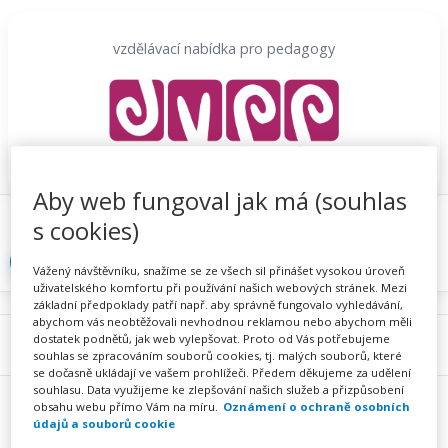
Přeskočit
na
vzdělávací nabídka pro pedagogy
obsah
Aby web fungoval jak má (souhlas
Proč se registrovat
Hlídací sojka
Registrace
s cookies)
Přihlásit
Vážený návštěvníku, snažíme se ze všech sil přinášet vysokou úroveň
uživatelského komfortu při používání našich webových stránek. Mezi
základní předpoklady patří např. aby správně fungovalo vyhledávání,
abychom vás neobtěžovali nevhodnou reklamou nebo abychom měli
dostatek podnětů, jak web vylepšovat. Proto od Vás potřebujeme
Menu
souhlas se zpracováním souborů cookies, tj. malých souborů, které
se dočasně ukládají ve vašem prohlížeči. Předem děkujeme za udělení
souhlasu. Data využijeme ke zlepšování našich služeb a přizpůsobení
obsahu webu přímo Vám na míru.
Oznámení o ochraně osobních
údajů a souborů cookie