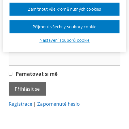
Přihlásit se
Zamítnout vše kromě nutných cookies
E-mail
Přijmout všechny soubory cookie
Nastavení souborů cookie
Heslo
Pamatovat si mě
A
Registrace
|
Zapomenuté heslo
l
t
e