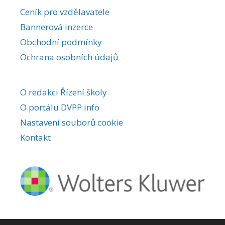
r
Ceník pro vzdělavatele
n
Bannerová inzerce
a
Obchodní podmínky
t
i
Ochrana osobních údajů
v
e
O redakci Řízení školy
:
O portálu DVPP.info
Nastavení souborů cookie
Kontakt