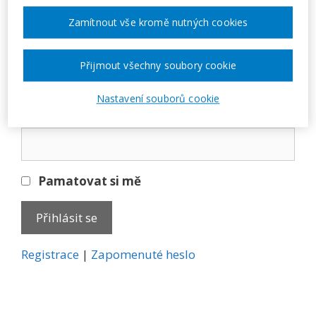
Přihlásit se
Zamítnout vše kromě nutných cookies
E-mail
Přijmout všechny soubory cookie
Nastavení souborů cookie
Heslo
Pamatovat si mě
A
Registrace
|
Zapomenuté heslo
l
t
e