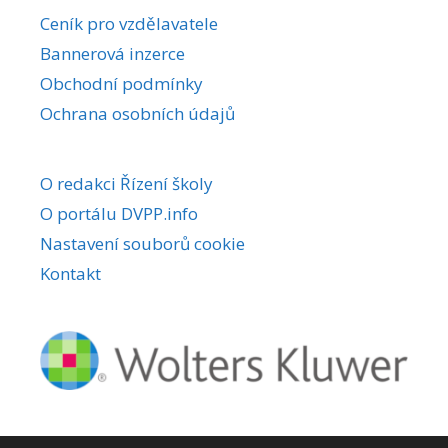
r
Ceník pro vzdělavatele
n
Bannerová inzerce
a
Obchodní podmínky
t
i
Ochrana osobních údajů
v
e
O redakci Řízení školy
:
O portálu DVPP.info
Nastavení souborů cookie
Kontakt