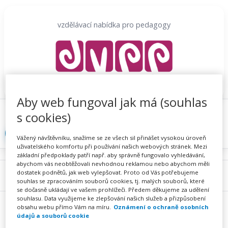
Přeskočit
na
vzdělávací nabídka pro pedagogy
obsah
Aby web fungoval jak má (souhlas
Proč se registrovat
Hlídací sojka
Registrace
s cookies)
Přihlásit
Vážený návštěvníku, snažíme se ze všech sil přinášet vysokou úroveň
uživatelského komfortu při používání našich webových stránek. Mezi
základní předpoklady patří např. aby správně fungovalo vyhledávání,
abychom vás neobtěžovali nevhodnou reklamou nebo abychom měli
dostatek podnětů, jak web vylepšovat. Proto od Vás potřebujeme
Menu
souhlas se zpracováním souborů cookies, tj. malých souborů, které
se dočasně ukládají ve vašem prohlížeči. Předem děkujeme za udělení
souhlasu. Data využijeme ke zlepšování našich služeb a přizpůsobení
obsahu webu přímo Vám na míru.
Oznámení o ochraně osobních
údajů a souborů cookie