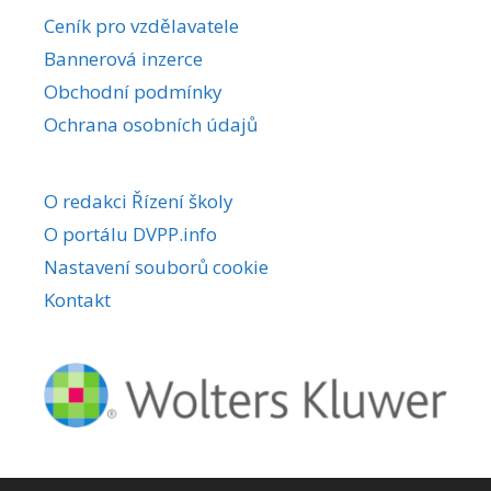
r
Ceník pro vzdělavatele
n
Bannerová inzerce
a
Obchodní podmínky
t
i
Ochrana osobních údajů
v
e
O redakci Řízení školy
:
O portálu DVPP.info
Nastavení souborů cookie
Kontakt