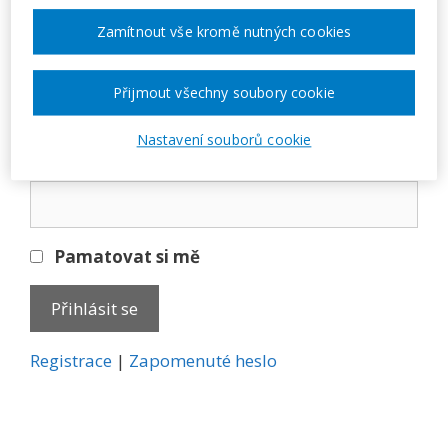
Přihlásit se
Zamítnout vše kromě nutných cookies
E-mail
Přijmout všechny soubory cookie
Nastavení souborů cookie
Heslo
Pamatovat si mě
A
Registrace
|
Zapomenuté heslo
l
t
e