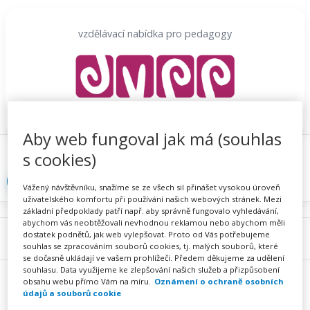
Přeskočit
na
vzdělávací nabídka pro pedagogy
obsah
Aby web fungoval jak má (souhlas
Proč se registrovat
Hlídací sojka
Registrace
s cookies)
Přihlásit
Vážený návštěvníku, snažíme se ze všech sil přinášet vysokou úroveň
uživatelského komfortu při používání našich webových stránek. Mezi
základní předpoklady patří např. aby správně fungovalo vyhledávání,
abychom vás neobtěžovali nevhodnou reklamou nebo abychom měli
dostatek podnětů, jak web vylepšovat. Proto od Vás potřebujeme
Menu
souhlas se zpracováním souborů cookies, tj. malých souborů, které
se dočasně ukládají ve vašem prohlížeči. Předem děkujeme za udělení
souhlasu. Data využijeme ke zlepšování našich služeb a přizpůsobení
obsahu webu přímo Vám na míru.
Oznámení o ochraně osobních
údajů a souborů cookie