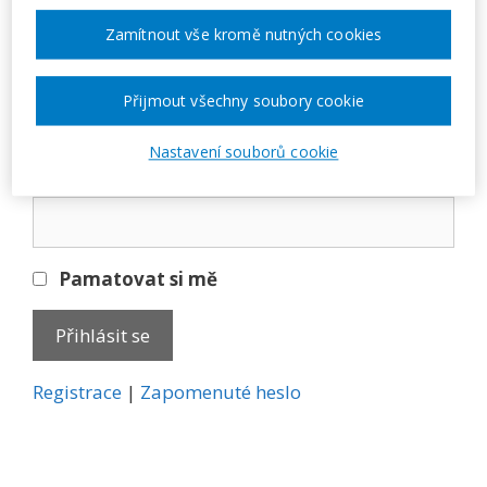
Přihlásit se
Zamítnout vše kromě nutných cookies
E-mail
Přijmout všechny soubory cookie
Nastavení souborů cookie
Heslo
Pamatovat si mě
A
Registrace
|
Zapomenuté heslo
l
t
e