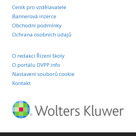
r
Ceník pro vzdělavatele
n
Bannerová inzerce
a
Obchodní podmínky
t
i
Ochrana osobních údajů
v
e
O redakci Řízení školy
:
O portálu DVPP.info
Nastavení souborů cookie
Kontakt