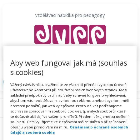
Přeskočit
na
vzdělávací nabídka pro pedagogy
obsah
Aby web fungoval jak má (souhlas
Proč se registrovat
Hlídací sojka
Registrace
s cookies)
Přihlásit
Vážený návštěvníku, snažíme se ze všech sil přinášet vysokou úroveň
uživatelského komfortu při používání našich webových stránek. Mezi
základní předpoklady patří např. aby správně fungovalo vyhledávání,
abychom vás neobtěžovali nevhodnou reklamou nebo abychom měli
dostatek podnětů, jak web vylepšovat. Proto od Vás potřebujeme
Menu
souhlas se zpracováním souborů cookies, tj. malých souborů, které
se dočasně ukládají ve vašem prohlížeči. Předem děkujeme za udělení
souhlasu. Data využijeme ke zlepšování našich služeb a přizpůsobení
obsahu webu přímo Vám na míru.
Oznámení o ochraně osobních
údajů a souborů cookie