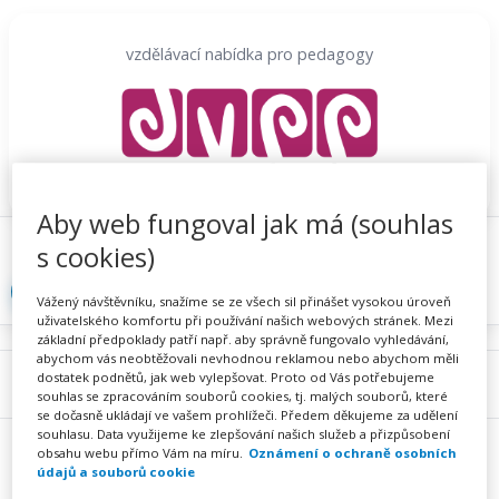
Přeskočit
na
vzdělávací nabídka pro pedagogy
obsah
Aby web fungoval jak má (souhlas
Proč se registrovat
Hlídací sojka
Registrace
s cookies)
Přihlásit
Vážený návštěvníku, snažíme se ze všech sil přinášet vysokou úroveň
uživatelského komfortu při používání našich webových stránek. Mezi
základní předpoklady patří např. aby správně fungovalo vyhledávání,
abychom vás neobtěžovali nevhodnou reklamou nebo abychom měli
dostatek podnětů, jak web vylepšovat. Proto od Vás potřebujeme
Menu
souhlas se zpracováním souborů cookies, tj. malých souborů, které
se dočasně ukládají ve vašem prohlížeči. Předem děkujeme za udělení
souhlasu. Data využijeme ke zlepšování našich služeb a přizpůsobení
obsahu webu přímo Vám na míru.
Oznámení o ochraně osobních
údajů a souborů cookie