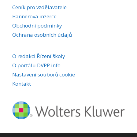
r
Ceník pro vzdělavatele
n
Bannerová inzerce
a
Obchodní podmínky
t
i
Ochrana osobních údajů
v
e
O redakci Řízení školy
:
O portálu DVPP.info
Nastavení souborů cookie
Kontakt