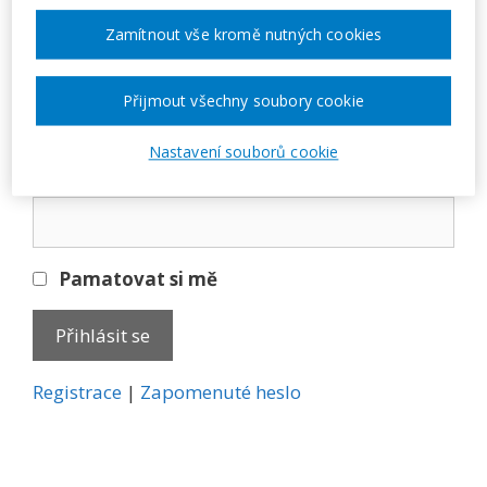
Přihlásit se
Zamítnout vše kromě nutných cookies
E-mail
Přijmout všechny soubory cookie
Nastavení souborů cookie
Heslo
Pamatovat si mě
A
Registrace
|
Zapomenuté heslo
l
t
e