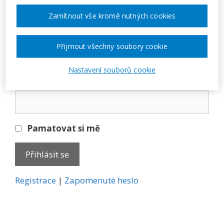
Přihlásit se
Zamítnout vše kromě nutných cookies
E-mail
Přijmout všechny soubory cookie
Nastavení souborů cookie
Heslo
Pamatovat si mě
A
Registrace
|
Zapomenuté heslo
l
t
e