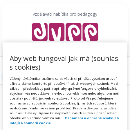
Přeskočit
na
vzdělávací nabídka pro pedagogy
obsah
Aby web fungoval jak má (souhlas
Proč se registrovat
Hlídací sojka
Registrace
s cookies)
Přihlásit
Vážený návštěvníku, snažíme se ze všech sil přinášet vysokou úroveň
uživatelského komfortu při používání našich webových stránek. Mezi
základní předpoklady patří např. aby správně fungovalo vyhledávání,
abychom vás neobtěžovali nevhodnou reklamou nebo abychom měli
dostatek podnětů, jak web vylepšovat. Proto od Vás potřebujeme
Menu
souhlas se zpracováním souborů cookies, tj. malých souborů, které
se dočasně ukládají ve vašem prohlížeči. Předem děkujeme za udělení
souhlasu. Data využijeme ke zlepšování našich služeb a přizpůsobení
obsahu webu přímo Vám na míru.
Oznámení o ochraně osobních
údajů a souborů cookie