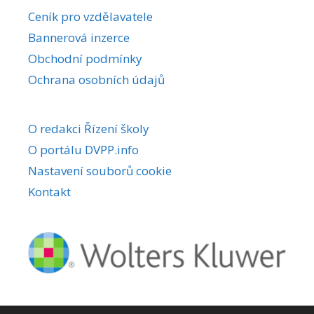
r
Ceník pro vzdělavatele
n
Bannerová inzerce
a
Obchodní podmínky
t
i
Ochrana osobních údajů
v
e
O redakci Řízení školy
:
O portálu DVPP.info
Nastavení souborů cookie
Kontakt