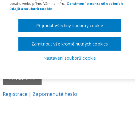
obsahu webu přímo Vám na míru.
Oznámení o ochraně osobních
E-mail
údajů a souborů cookie
Přijmout všechny soubory cookie
Heslo
Zamítnout vše kromě nutných cookies
Nastavení souborů cookie
Pamatovat si mě
A
Registrace
|
Zapomenuté heslo
l
t
e
r
n