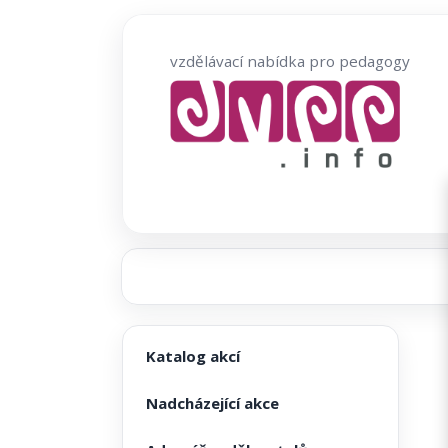
Přeskočit
na
vzdělávací nabídka pro pedagogy
obsah
Katalog akcí
Nadcházející akce