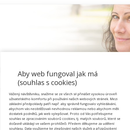
Aby web fungoval jak má
Proč se registrovat
(souhlas s cookies)
Vážený návštěvníku, snažíme se ze všech sil přinášet vysokou úroveň
uživatelského komfortu při používání našich webových stránek. Mezi
základní předpoklady patří např. aby správně fungovalo vyhledávání,
abychom vás neobtěžovali nevhodnou reklamou nebo abychom měli
Přihlásit se
dostatek podnětů, jak web vylepšovat. Proto od Vás potřebujeme
souhlas se zpracováním souborů cookies, tj. malých souborů, které se
dočasně ukládají ve vašem prohlížeči. Předem děkujeme za udělení
souhlasu. Data využijeme ke zlepšování našich služeb a přizpůsobení