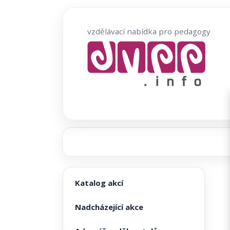
Přeskočit
na
vzdělávací nabídka pro pedagogy
obsah
Katalog akcí
Nadcházející akce