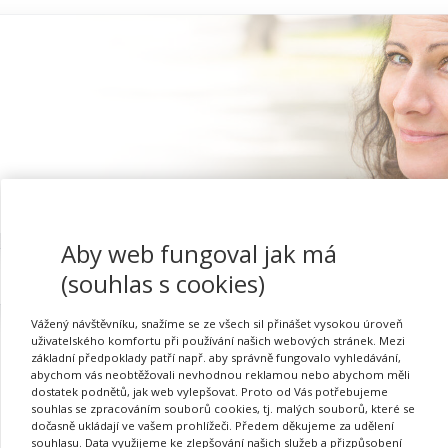
Aby web fungoval jak má
Proč se registrovat
(souhlas s cookies)
Vážený návštěvníku, snažíme se ze všech sil přinášet vysokou úroveň
uživatelského komfortu při používání našich webových stránek. Mezi
základní předpoklady patří např. aby správně fungovalo vyhledávání,
abychom vás neobtěžovali nevhodnou reklamou nebo abychom měli
Přihlásit se
dostatek podnětů, jak web vylepšovat. Proto od Vás potřebujeme
souhlas se zpracováním souborů cookies, tj. malých souborů, které se
dočasně ukládají ve vašem prohlížeči. Předem děkujeme za udělení
souhlasu. Data využijeme ke zlepšování našich služeb a přizpůsobení