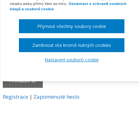
obsahu webu přímo Vám na míru.
Oznámení o ochraně osobních
E-mail
údajů a souborů cookie
Přijmout všechny soubory cookie
Heslo
Zamítnout vše kromě nutných cookies
Nastavení souborů cookie
Pamatovat si mě
A
Registrace
|
Zapomenuté heslo
l
t
e
r
n