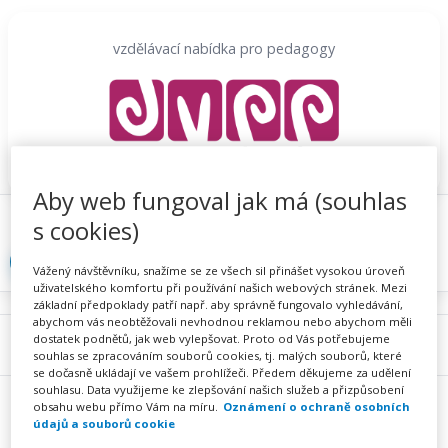
Přeskočit
na
vzdělávací nabídka pro pedagogy
obsah
Aby web fungoval jak má (souhlas
Proč se registrovat
Hlídací sojka
Registrace
s cookies)
Přihlásit
Vážený návštěvníku, snažíme se ze všech sil přinášet vysokou úroveň
uživatelského komfortu při používání našich webových stránek. Mezi
základní předpoklady patří např. aby správně fungovalo vyhledávání,
abychom vás neobtěžovali nevhodnou reklamou nebo abychom měli
dostatek podnětů, jak web vylepšovat. Proto od Vás potřebujeme
Menu
souhlas se zpracováním souborů cookies, tj. malých souborů, které
se dočasně ukládají ve vašem prohlížeči. Předem děkujeme za udělení
souhlasu. Data využijeme ke zlepšování našich služeb a přizpůsobení
obsahu webu přímo Vám na míru.
Oznámení o ochraně osobních
údajů a souborů cookie