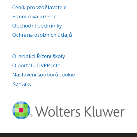
r
Ceník pro vzdělavatele
n
Bannerová inzerce
a
Obchodní podmínky
t
i
Ochrana osobních údajů
v
e
O redakci Řízení školy
:
O portálu DVPP.info
Nastavení souborů cookie
Kontakt