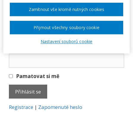
Přihlásit se
Zamítnout vše kromě nutných cookies
E-mail
Přijmout všechny soubory cookie
Nastavení souborů cookie
Heslo
Pamatovat si mě
A
Registrace
|
Zapomenuté heslo
l
t
e