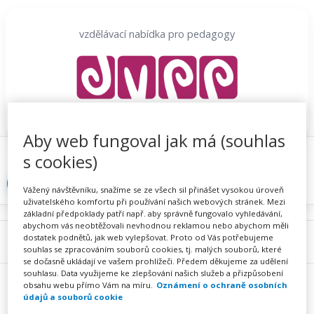
Přeskočit
na
vzdělávací nabídka pro pedagogy
obsah
Aby web fungoval jak má (souhlas
Proč se registrovat
Hlídací sojka
Registrace
s cookies)
Přihlásit
Vážený návštěvníku, snažíme se ze všech sil přinášet vysokou úroveň
uživatelského komfortu při používání našich webových stránek. Mezi
základní předpoklady patří např. aby správně fungovalo vyhledávání,
abychom vás neobtěžovali nevhodnou reklamou nebo abychom měli
dostatek podnětů, jak web vylepšovat. Proto od Vás potřebujeme
Menu
souhlas se zpracováním souborů cookies, tj. malých souborů, které
se dočasně ukládají ve vašem prohlížeči. Předem děkujeme za udělení
souhlasu. Data využijeme ke zlepšování našich služeb a přizpůsobení
obsahu webu přímo Vám na míru.
Oznámení o ochraně osobních
údajů a souborů cookie