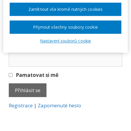
Přihlásit se
Zamítnout vše kromě nutných cookies
E-mail
Přijmout všechny soubory cookie
Nastavení souborů cookie
Heslo
Pamatovat si mě
A
Registrace
|
Zapomenuté heslo
l
t
e