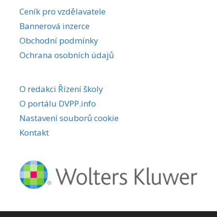
r
Ceník pro vzdělavatele
n
Bannerová inzerce
a
Obchodní podmínky
t
i
Ochrana osobních údajů
v
e
O redakci Řízení školy
:
O portálu DVPP.info
Nastavení souborů cookie
Kontakt