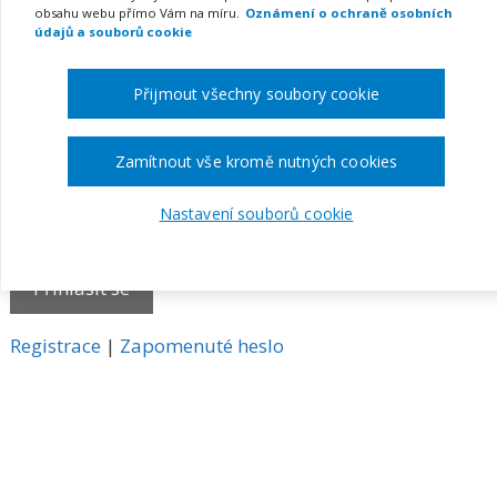
obsahu webu přímo Vám na míru.
Oznámení o ochraně osobních
E-mail
údajů a souborů cookie
Přijmout všechny soubory cookie
Heslo
Zamítnout vše kromě nutných cookies
Nastavení souborů cookie
Pamatovat si mě
A
Registrace
|
Zapomenuté heslo
l
t
e
r
n