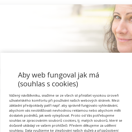
Aby web fungoval jak má
Proč se registrovat
(souhlas s cookies)
Vážený návštěvníku, snažíme se ze všech sil přinášet vysokou úroveň
uživatelského komfortu při používání našich webových stránek. Mezi
základní předpoklady patří např. aby správně fungovalo vyhledávání,
abychom vás neobtěžovali nevhodnou reklamou nebo abychom měli
Přihlásit se
dostatek podnětů, jak web vylepšovat. Proto od Vás potřebujeme
souhlas se zpracováním souborů cookies, tj. malých souborů, které se
dočasně ukládají ve vašem prohlížeči. Předem děkujeme za udělení
souhlasu. Data využijeme ke zlepšování našich služeb a přizpůsobení