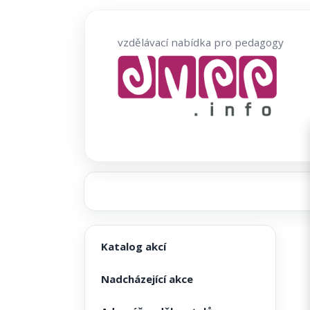
Přeskočit
na
vzdělávací nabídka pro pedagogy
obsah
Katalog akcí
Nadcházející akce