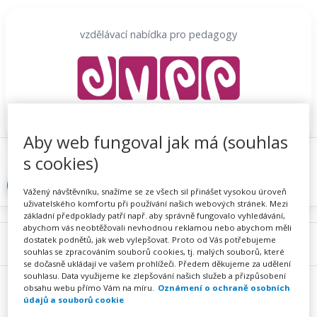
Přeskočit
na
vzdělávací nabídka pro pedagogy
obsah
Aby web fungoval jak má (souhlas
Proč se registrovat
Hlídací sojka
Registrace
s cookies)
Přihlásit
Vážený návštěvníku, snažíme se ze všech sil přinášet vysokou úroveň
uživatelského komfortu při používání našich webových stránek. Mezi
základní předpoklady patří např. aby správně fungovalo vyhledávání,
abychom vás neobtěžovali nevhodnou reklamou nebo abychom měli
dostatek podnětů, jak web vylepšovat. Proto od Vás potřebujeme
Menu
souhlas se zpracováním souborů cookies, tj. malých souborů, které
se dočasně ukládají ve vašem prohlížeči. Předem děkujeme za udělení
souhlasu. Data využijeme ke zlepšování našich služeb a přizpůsobení
obsahu webu přímo Vám na míru.
Oznámení o ochraně osobních
údajů a souborů cookie