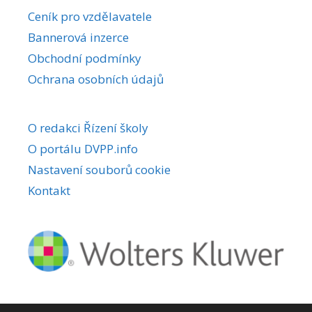
r
Ceník pro vzdělavatele
n
Bannerová inzerce
a
Obchodní podmínky
t
i
Ochrana osobních údajů
v
e
O redakci Řízení školy
:
O portálu DVPP.info
Nastavení souborů cookie
Kontakt