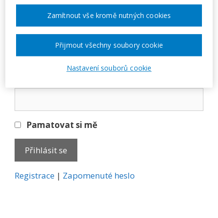
Přihlásit se
Zamítnout vše kromě nutných cookies
E-mail
Přijmout všechny soubory cookie
Nastavení souborů cookie
Heslo
Pamatovat si mě
A
Registrace
|
Zapomenuté heslo
l
t
e