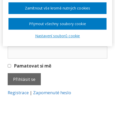
Přihlásit se
Zamítnout vše kromě nutných cookies
E-mail
Přijmout všechny soubory cookie
Nastavení souborů cookie
Heslo
Pamatovat si mě
A
Registrace
|
Zapomenuté heslo
l
t
e