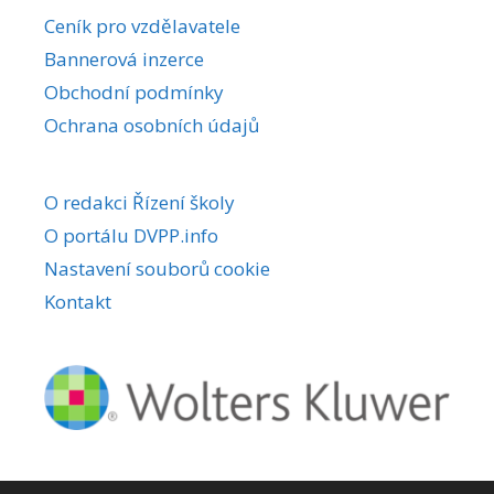
r
Ceník pro vzdělavatele
n
Bannerová inzerce
a
Obchodní podmínky
t
i
Ochrana osobních údajů
v
e
O redakci Řízení školy
:
O portálu DVPP.info
Nastavení souborů cookie
Kontakt