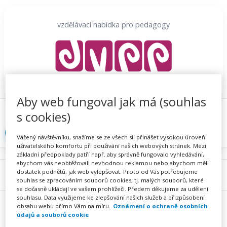
Přeskočit
na
vzdělávací nabídka pro pedagogy
obsah
Aby web fungoval jak má (souhlas
Proč se registrovat
Hlídací sojka
Registrace
s cookies)
Přihlásit
Vážený návštěvníku, snažíme se ze všech sil přinášet vysokou úroveň
uživatelského komfortu při používání našich webových stránek. Mezi
základní předpoklady patří např. aby správně fungovalo vyhledávání,
abychom vás neobtěžovali nevhodnou reklamou nebo abychom měli
dostatek podnětů, jak web vylepšovat. Proto od Vás potřebujeme
Menu
souhlas se zpracováním souborů cookies, tj. malých souborů, které
se dočasně ukládají ve vašem prohlížeči. Předem děkujeme za udělení
souhlasu. Data využijeme ke zlepšování našich služeb a přizpůsobení
obsahu webu přímo Vám na míru.
Oznámení o ochraně osobních
údajů a souborů cookie