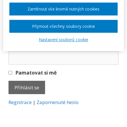
Přihlásit se
Zamítnout vše kromě nutných cookies
E-mail
Přijmout všechny soubory cookie
Nastavení souborů cookie
Heslo
Pamatovat si mě
A
Registrace
|
Zapomenuté heslo
l
t
e