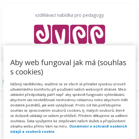
Přeskočit
na
vzdělávací nabídka pro pedagogy
obsah
Aby web fungoval jak má (souhlas
Proč se registrovat
Hlídací sojka
Registrace
s cookies)
Přihlásit
Vážený návštěvníku, snažíme se ze všech sil přinášet vysokou úroveň
uživatelského komfortu při používání našich webových stránek. Mezi
základní předpoklady patří např. aby správně fungovalo vyhledávání,
abychom vás neobtěžovali nevhodnou reklamou nebo abychom měli
dostatek podnětů, jak web vylepšovat. Proto od Vás potřebujeme
Menu
souhlas se zpracováním souborů cookies, tj. malých souborů, které
se dočasně ukládají ve vašem prohlížeči. Předem děkujeme za udělení
souhlasu. Data využijeme ke zlepšování našich služeb a přizpůsobení
obsahu webu přímo Vám na míru.
Oznámení o ochraně osobních
údajů a souborů cookie