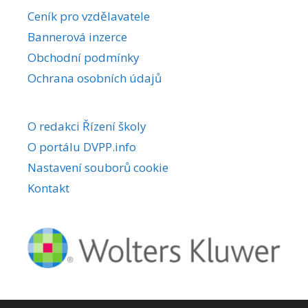
r
Ceník pro vzdělavatele
n
Bannerová inzerce
a
Obchodní podmínky
t
i
Ochrana osobních údajů
v
e
O redakci Řízení školy
:
O portálu DVPP.info
Nastavení souborů cookie
Kontakt