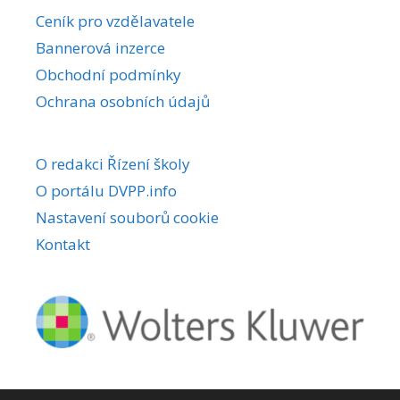
r
Ceník pro vzdělavatele
n
Bannerová inzerce
a
Obchodní podmínky
t
i
Ochrana osobních údajů
v
e
O redakci Řízení školy
:
O portálu DVPP.info
Nastavení souborů cookie
Kontakt