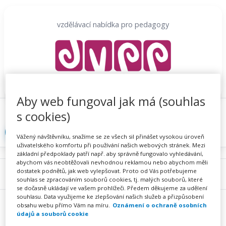
Přeskočit
na
vzdělávací nabídka pro pedagogy
obsah
Aby web fungoval jak má (souhlas
Proč se registrovat
Hlídací sojka
Registrace
s cookies)
Přihlásit
Vážený návštěvníku, snažíme se ze všech sil přinášet vysokou úroveň
uživatelského komfortu při používání našich webových stránek. Mezi
základní předpoklady patří např. aby správně fungovalo vyhledávání,
abychom vás neobtěžovali nevhodnou reklamou nebo abychom měli
dostatek podnětů, jak web vylepšovat. Proto od Vás potřebujeme
Menu
souhlas se zpracováním souborů cookies, tj. malých souborů, které
se dočasně ukládají ve vašem prohlížeči. Předem děkujeme za udělení
souhlasu. Data využijeme ke zlepšování našich služeb a přizpůsobení
obsahu webu přímo Vám na míru.
Oznámení o ochraně osobních
údajů a souborů cookie