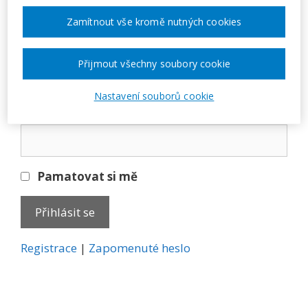
Přihlásit se
Zamítnout vše kromě nutných cookies
E-mail
Přijmout všechny soubory cookie
Nastavení souborů cookie
Heslo
Pamatovat si mě
A
Registrace
|
Zapomenuté heslo
l
t
e