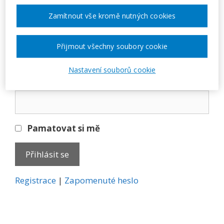
Přihlásit se
Zamítnout vše kromě nutných cookies
E-mail
Přijmout všechny soubory cookie
Nastavení souborů cookie
Heslo
Pamatovat si mě
A
Registrace
|
Zapomenuté heslo
l
t
e