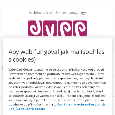
Přeskočit
na
vzdělávací nabídka pro pedagogy
obsah
Aby web fungoval jak má (souhlas
Proč se registrovat
Hlídací sojka
Registrace
s cookies)
Přihlásit
Vážený návštěvníku, snažíme se ze všech sil přinášet vysokou úroveň
uživatelského komfortu při používání našich webových stránek. Mezi
základní předpoklady patří např. aby správně fungovalo vyhledávání,
abychom vás neobtěžovali nevhodnou reklamou nebo abychom měli
dostatek podnětů, jak web vylepšovat. Proto od Vás potřebujeme
Menu
souhlas se zpracováním souborů cookies, tj. malých souborů, které
se dočasně ukládají ve vašem prohlížeči. Předem děkujeme za udělení
souhlasu. Data využijeme ke zlepšování našich služeb a přizpůsobení
obsahu webu přímo Vám na míru.
Oznámení o ochraně osobních
údajů a souborů cookie