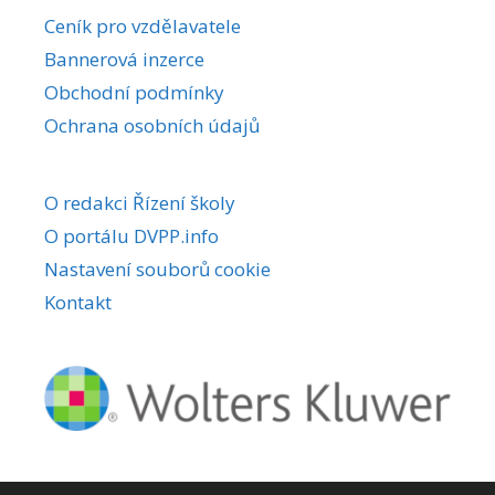
r
Ceník pro vzdělavatele
n
Bannerová inzerce
a
Obchodní podmínky
t
i
Ochrana osobních údajů
v
e
O redakci Řízení školy
:
O portálu DVPP.info
Nastavení souborů cookie
Kontakt