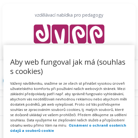
Přeskočit
na
vzdělávací nabídka pro pedagogy
obsah
Aby web fungoval jak má (souhlas
Proč se registrovat
Hlídací sojka
Registrace
s cookies)
Přihlásit
Vážený návštěvníku, snažíme se ze všech sil přinášet vysokou úroveň
uživatelského komfortu při používání našich webových stránek. Mezi
základní předpoklady patří např. aby správně fungovalo vyhledávání,
abychom vás neobtěžovali nevhodnou reklamou nebo abychom měli
dostatek podnětů, jak web vylepšovat. Proto od Vás potřebujeme
Menu
souhlas se zpracováním souborů cookies, tj. malých souborů, které
se dočasně ukládají ve vašem prohlížeči. Předem děkujeme za udělení
souhlasu. Data využijeme ke zlepšování našich služeb a přizpůsobení
obsahu webu přímo Vám na míru.
Oznámení o ochraně osobních
údajů a souborů cookie