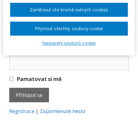
Přihlásit se
Zamítnout vše kromě nutných cookies
E-mail
Přijmout všechny soubory cookie
Nastavení souborů cookie
Heslo
Pamatovat si mě
A
Registrace
|
Zapomenuté heslo
l
t
e