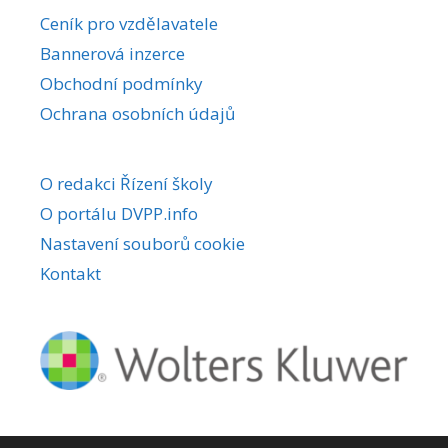
r
Ceník pro vzdělavatele
n
Bannerová inzerce
a
Obchodní podmínky
t
i
Ochrana osobních údajů
v
e
O redakci Řízení školy
:
O portálu DVPP.info
Nastavení souborů cookie
Kontakt