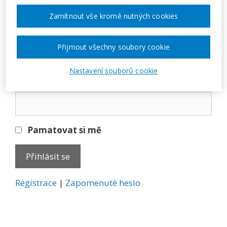
Přihlásit se
Zamítnout vše kromě nutných cookies
E-mail
Přijmout všechny soubory cookie
Nastavení souborů cookie
Heslo
Pamatovat si mě
A
Registrace
|
Zapomenuté heslo
l
t
e