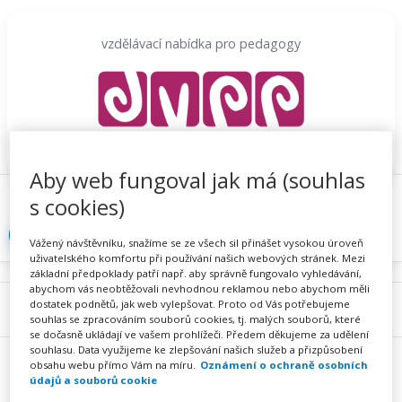
Přeskočit
na
vzdělávací nabídka pro pedagogy
obsah
Aby web fungoval jak má (souhlas
Proč se registrovat
Hlídací sojka
Registrace
s cookies)
Přihlásit
Vážený návštěvníku, snažíme se ze všech sil přinášet vysokou úroveň
uživatelského komfortu při používání našich webových stránek. Mezi
základní předpoklady patří např. aby správně fungovalo vyhledávání,
abychom vás neobtěžovali nevhodnou reklamou nebo abychom měli
dostatek podnětů, jak web vylepšovat. Proto od Vás potřebujeme
Menu
souhlas se zpracováním souborů cookies, tj. malých souborů, které
se dočasně ukládají ve vašem prohlížeči. Předem děkujeme za udělení
souhlasu. Data využijeme ke zlepšování našich služeb a přizpůsobení
obsahu webu přímo Vám na míru.
Oznámení o ochraně osobních
údajů a souborů cookie