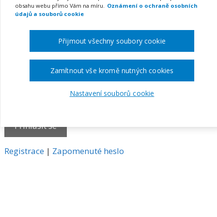
obsahu webu přímo Vám na míru.
Oznámení o ochraně osobních
E-mail
údajů a souborů cookie
Přijmout všechny soubory cookie
Heslo
Zamítnout vše kromě nutných cookies
Nastavení souborů cookie
Pamatovat si mě
A
Registrace
|
Zapomenuté heslo
l
t
e
r
n