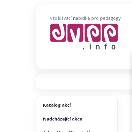
Přeskočit
na
vzdělávací nabídka pro pedagogy
obsah
Katalog akcí
Nadcházející akce