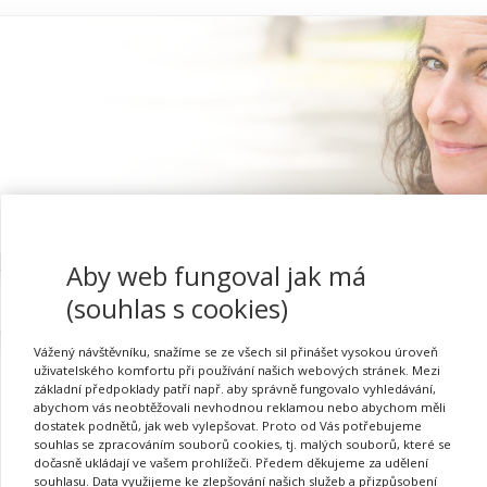
Aby web fungoval jak má
Proč se registrovat
(souhlas s cookies)
Vážený návštěvníku, snažíme se ze všech sil přinášet vysokou úroveň
uživatelského komfortu při používání našich webových stránek. Mezi
základní předpoklady patří např. aby správně fungovalo vyhledávání,
abychom vás neobtěžovali nevhodnou reklamou nebo abychom měli
Přihlásit se
dostatek podnětů, jak web vylepšovat. Proto od Vás potřebujeme
souhlas se zpracováním souborů cookies, tj. malých souborů, které se
dočasně ukládají ve vašem prohlížeči. Předem děkujeme za udělení
souhlasu. Data využijeme ke zlepšování našich služeb a přizpůsobení