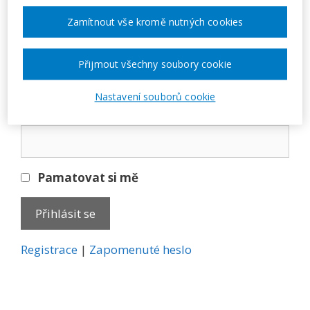
Přihlásit se
Zamítnout vše kromě nutných cookies
E-mail
Přijmout všechny soubory cookie
Nastavení souborů cookie
Heslo
Pamatovat si mě
A
Registrace
|
Zapomenuté heslo
l
t
e