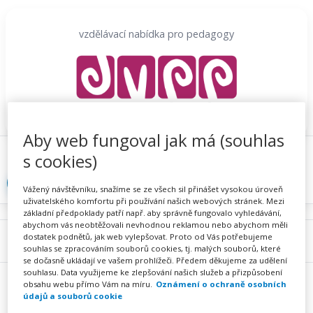
Přeskočit
na
vzdělávací nabídka pro pedagogy
obsah
Aby web fungoval jak má (souhlas
Proč se registrovat
Hlídací sojka
Registrace
s cookies)
Přihlásit
Vážený návštěvníku, snažíme se ze všech sil přinášet vysokou úroveň
uživatelského komfortu při používání našich webových stránek. Mezi
základní předpoklady patří např. aby správně fungovalo vyhledávání,
abychom vás neobtěžovali nevhodnou reklamou nebo abychom měli
dostatek podnětů, jak web vylepšovat. Proto od Vás potřebujeme
Menu
souhlas se zpracováním souborů cookies, tj. malých souborů, které
se dočasně ukládají ve vašem prohlížeči. Předem děkujeme za udělení
souhlasu. Data využijeme ke zlepšování našich služeb a přizpůsobení
obsahu webu přímo Vám na míru.
Oznámení o ochraně osobních
údajů a souborů cookie