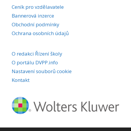
r
Ceník pro vzdělavatele
n
Bannerová inzerce
a
Obchodní podmínky
t
i
Ochrana osobních údajů
v
e
O redakci Řízení školy
:
O portálu DVPP.info
Nastavení souborů cookie
Kontakt