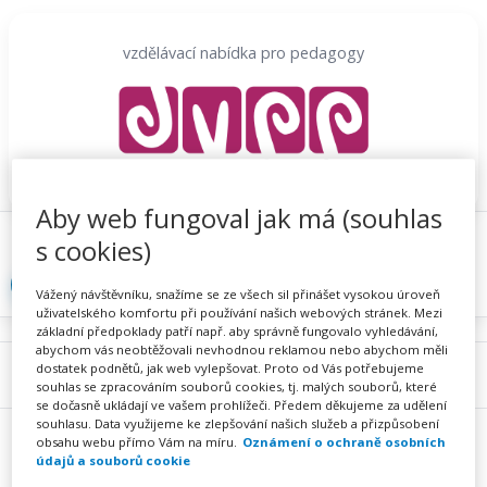
Přeskočit
na
vzdělávací nabídka pro pedagogy
obsah
Aby web fungoval jak má (souhlas
Proč se registrovat
Hlídací sojka
Registrace
s cookies)
Přihlásit
Vážený návštěvníku, snažíme se ze všech sil přinášet vysokou úroveň
uživatelského komfortu při používání našich webových stránek. Mezi
základní předpoklady patří např. aby správně fungovalo vyhledávání,
abychom vás neobtěžovali nevhodnou reklamou nebo abychom měli
dostatek podnětů, jak web vylepšovat. Proto od Vás potřebujeme
Menu
souhlas se zpracováním souborů cookies, tj. malých souborů, které
se dočasně ukládají ve vašem prohlížeči. Předem děkujeme za udělení
souhlasu. Data využijeme ke zlepšování našich služeb a přizpůsobení
obsahu webu přímo Vám na míru.
Oznámení o ochraně osobních
údajů a souborů cookie