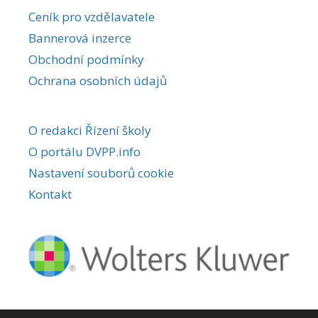
r
Ceník pro vzdělavatele
n
Bannerová inzerce
a
Obchodní podmínky
t
i
Ochrana osobních údajů
v
e
O redakci Řízení školy
:
O portálu DVPP.info
Nastavení souborů cookie
Kontakt