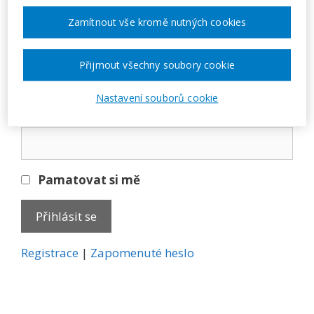
Přihlásit se
Zamítnout vše kromě nutných cookies
E-mail
Přijmout všechny soubory cookie
Nastavení souborů cookie
Heslo
Pamatovat si mě
A
Registrace
|
Zapomenuté heslo
l
t
e