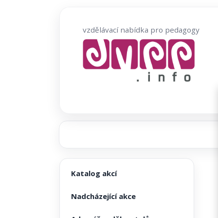
Přeskočit
na
vzdělávací nabídka pro pedagogy
obsah
Katalog akcí
Nadcházející akce