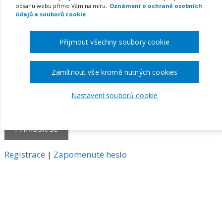
obsahu webu přímo Vám na míru.
Oznámení o ochraně osobních
E-mail
údajů a souborů cookie
Přijmout všechny soubory cookie
Heslo
Zamítnout vše kromě nutných cookies
Nastavení souborů cookie
Pamatovat si mě
A
Registrace
|
Zapomenuté heslo
l
t
e
r
n