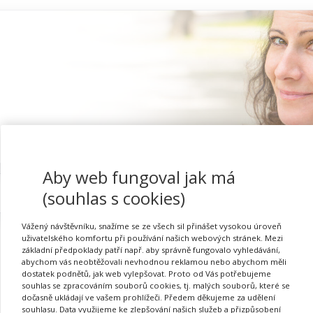
Aby web fungoval jak má
Proč se registrovat
(souhlas s cookies)
Vážený návštěvníku, snažíme se ze všech sil přinášet vysokou úroveň
uživatelského komfortu při používání našich webových stránek. Mezi
základní předpoklady patří např. aby správně fungovalo vyhledávání,
abychom vás neobtěžovali nevhodnou reklamou nebo abychom měli
Přihlásit se
dostatek podnětů, jak web vylepšovat. Proto od Vás potřebujeme
souhlas se zpracováním souborů cookies, tj. malých souborů, které se
dočasně ukládají ve vašem prohlížeči. Předem děkujeme za udělení
souhlasu. Data využijeme ke zlepšování našich služeb a přizpůsobení