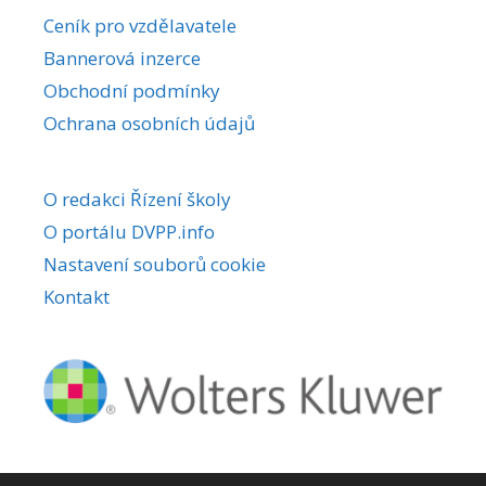
r
Ceník pro vzdělavatele
n
Bannerová inzerce
a
Obchodní podmínky
t
i
Ochrana osobních údajů
v
e
O redakci Řízení školy
:
O portálu DVPP.info
Nastavení souborů cookie
Kontakt