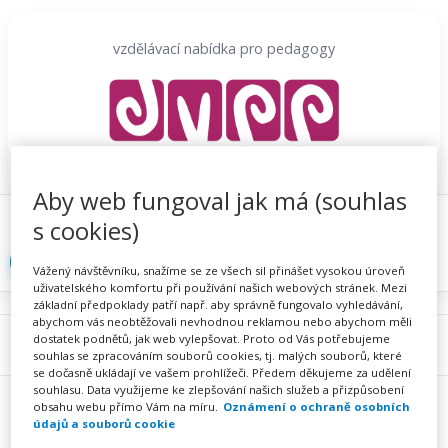
Přeskočit
na
vzdělávací nabídka pro pedagogy
obsah
Aby web fungoval jak má (souhlas
Proč se registrovat
Hlídací sojka
Registrace
s cookies)
Přihlásit
Vážený návštěvníku, snažíme se ze všech sil přinášet vysokou úroveň
uživatelského komfortu při používání našich webových stránek. Mezi
základní předpoklady patří např. aby správně fungovalo vyhledávání,
abychom vás neobtěžovali nevhodnou reklamou nebo abychom měli
dostatek podnětů, jak web vylepšovat. Proto od Vás potřebujeme
Menu
souhlas se zpracováním souborů cookies, tj. malých souborů, které
se dočasně ukládají ve vašem prohlížeči. Předem děkujeme za udělení
souhlasu. Data využijeme ke zlepšování našich služeb a přizpůsobení
obsahu webu přímo Vám na míru.
Oznámení o ochraně osobních
údajů a souborů cookie