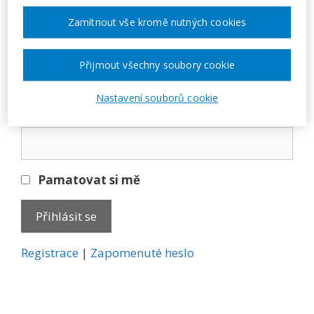
Přihlásit se
Zamítnout vše kromě nutných cookies
E-mail
Přijmout všechny soubory cookie
Nastavení souborů cookie
Heslo
Pamatovat si mě
A
Registrace
|
Zapomenuté heslo
l
t
e