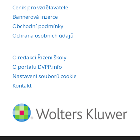
r
Ceník pro vzdělavatele
n
Bannerová inzerce
a
Obchodní podmínky
t
i
Ochrana osobních údajů
v
e
O redakci Řízení školy
:
O portálu DVPP.info
Nastavení souborů cookie
Kontakt