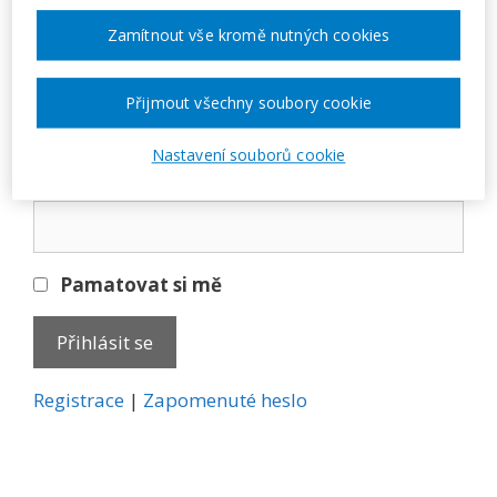
Přihlásit se
Zamítnout vše kromě nutných cookies
E-mail
Přijmout všechny soubory cookie
Nastavení souborů cookie
Heslo
Pamatovat si mě
A
Registrace
|
Zapomenuté heslo
l
t
e