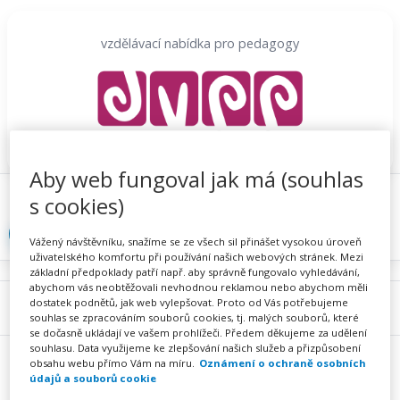
Přeskočit
na
vzdělávací nabídka pro pedagogy
obsah
Aby web fungoval jak má (souhlas
Proč se registrovat
Hlídací sojka
Registrace
s cookies)
Přihlásit
Vážený návštěvníku, snažíme se ze všech sil přinášet vysokou úroveň
uživatelského komfortu při používání našich webových stránek. Mezi
základní předpoklady patří např. aby správně fungovalo vyhledávání,
abychom vás neobtěžovali nevhodnou reklamou nebo abychom měli
dostatek podnětů, jak web vylepšovat. Proto od Vás potřebujeme
Menu
souhlas se zpracováním souborů cookies, tj. malých souborů, které
se dočasně ukládají ve vašem prohlížeči. Předem děkujeme za udělení
souhlasu. Data využijeme ke zlepšování našich služeb a přizpůsobení
obsahu webu přímo Vám na míru.
Oznámení o ochraně osobních
údajů a souborů cookie