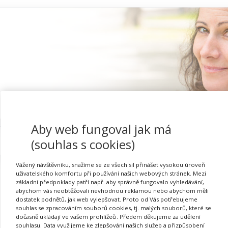
Aby web fungoval jak má
Proč se registrovat
(souhlas s cookies)
Vážený návštěvníku, snažíme se ze všech sil přinášet vysokou úroveň
uživatelského komfortu při používání našich webových stránek. Mezi
základní předpoklady patří např. aby správně fungovalo vyhledávání,
abychom vás neobtěžovali nevhodnou reklamou nebo abychom měli
Přihlásit se
dostatek podnětů, jak web vylepšovat. Proto od Vás potřebujeme
souhlas se zpracováním souborů cookies, tj. malých souborů, které se
dočasně ukládají ve vašem prohlížeči. Předem děkujeme za udělení
souhlasu. Data využijeme ke zlepšování našich služeb a přizpůsobení