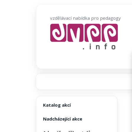
Přeskočit
na
vzdělávací nabídka pro pedagogy
obsah
Katalog akcí
Nadcházející akce