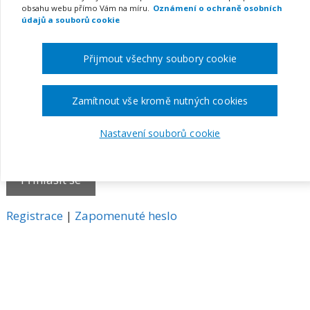
obsahu webu přímo Vám na míru.
Oznámení o ochraně osobních
E-mail
údajů a souborů cookie
Přijmout všechny soubory cookie
Heslo
Zamítnout vše kromě nutných cookies
Nastavení souborů cookie
Pamatovat si mě
A
Registrace
|
Zapomenuté heslo
l
t
e
r
n