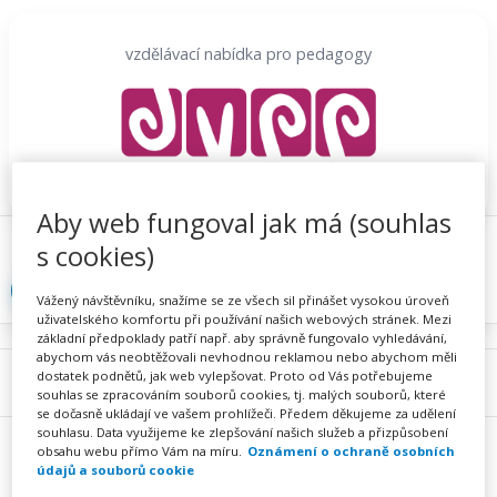
Přeskočit
na
vzdělávací nabídka pro pedagogy
obsah
Aby web fungoval jak má (souhlas
Proč se registrovat
Hlídací sojka
Registrace
s cookies)
Přihlásit
Vážený návštěvníku, snažíme se ze všech sil přinášet vysokou úroveň
uživatelského komfortu při používání našich webových stránek. Mezi
základní předpoklady patří např. aby správně fungovalo vyhledávání,
abychom vás neobtěžovali nevhodnou reklamou nebo abychom měli
dostatek podnětů, jak web vylepšovat. Proto od Vás potřebujeme
Menu
souhlas se zpracováním souborů cookies, tj. malých souborů, které
se dočasně ukládají ve vašem prohlížeči. Předem děkujeme za udělení
souhlasu. Data využijeme ke zlepšování našich služeb a přizpůsobení
obsahu webu přímo Vám na míru.
Oznámení o ochraně osobních
údajů a souborů cookie