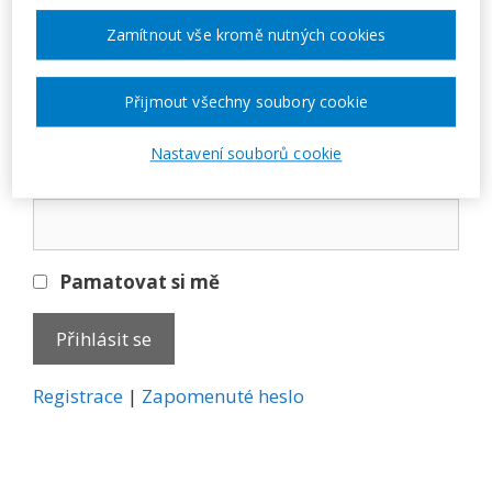
Přihlásit se
Zamítnout vše kromě nutných cookies
E-mail
Přijmout všechny soubory cookie
Nastavení souborů cookie
Heslo
Pamatovat si mě
A
Registrace
|
Zapomenuté heslo
l
t
e