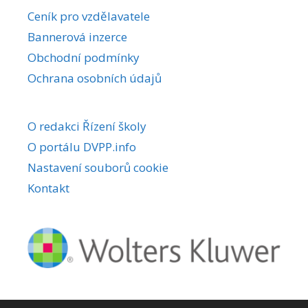
r
Ceník pro vzdělavatele
n
Bannerová inzerce
a
Obchodní podmínky
t
i
Ochrana osobních údajů
v
e
O redakci Řízení školy
:
O portálu DVPP.info
Nastavení souborů cookie
Kontakt