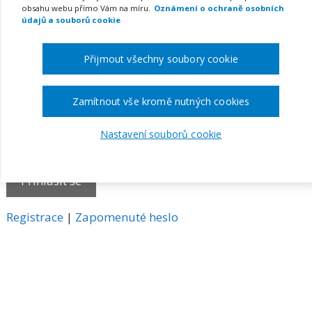
obsahu webu přímo Vám na míru.
Oznámení o ochraně osobních
E-mail
údajů a souborů cookie
Přijmout všechny soubory cookie
Heslo
Zamítnout vše kromě nutných cookies
Nastavení souborů cookie
Pamatovat si mě
A
Registrace
|
Zapomenuté heslo
l
t
e
r
n