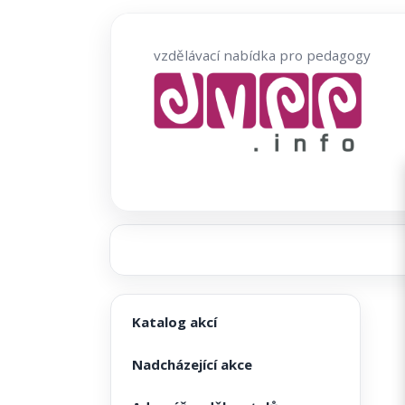
Přeskočit
na
vzdělávací nabídka pro pedagogy
obsah
Katalog akcí
Nadcházející akce