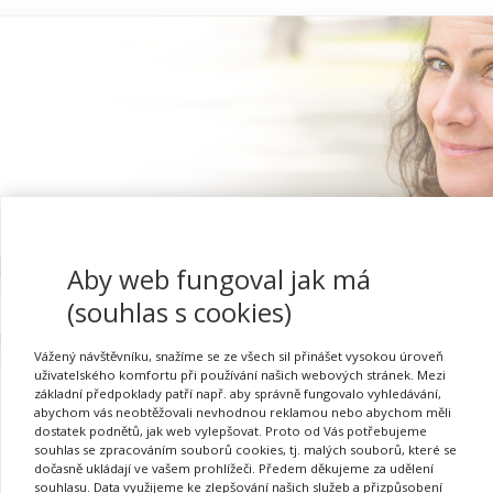
Aby web fungoval jak má
Proč se registrovat
(souhlas s cookies)
Vážený návštěvníku, snažíme se ze všech sil přinášet vysokou úroveň
uživatelského komfortu při používání našich webových stránek. Mezi
základní předpoklady patří např. aby správně fungovalo vyhledávání,
abychom vás neobtěžovali nevhodnou reklamou nebo abychom měli
Přihlásit se
dostatek podnětů, jak web vylepšovat. Proto od Vás potřebujeme
souhlas se zpracováním souborů cookies, tj. malých souborů, které se
dočasně ukládají ve vašem prohlížeči. Předem děkujeme za udělení
souhlasu. Data využijeme ke zlepšování našich služeb a přizpůsobení