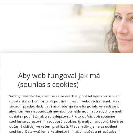
Aby web fungoval jak má
Proč se registrovat
(souhlas s cookies)
Vážený návštěvníku, snažíme se ze všech sil přinášet vysokou úroveň
uživatelského komfortu při používání našich webových stránek. Mezi
základní předpoklady patří např. aby správně fungovalo vyhledávání,
abychom vás neobtěžovali nevhodnou reklamou nebo abychom měli
Přihlásit se
dostatek podnětů, jak web vylepšovat. Proto od Vás potřebujeme
souhlas se zpracováním souborů cookies, tj. malých souborů, které se
dočasně ukládají ve vašem prohlížeči. Předem děkujeme za udělení
souhlasu. Data využijeme ke zlepšování našich služeb a přizpůsobení