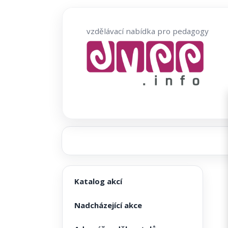
Přeskočit
na
vzdělávací nabídka pro pedagogy
obsah
Katalog akcí
Nadcházející akce