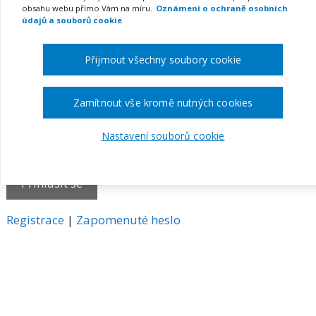
obsahu webu přímo Vám na míru.
Oznámení o ochraně osobních
E-mail
údajů a souborů cookie
Přijmout všechny soubory cookie
Heslo
Zamítnout vše kromě nutných cookies
Nastavení souborů cookie
Pamatovat si mě
A
Registrace
|
Zapomenuté heslo
l
t
e
r
n