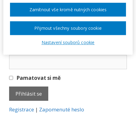
Přihlásit se
Zamítnout vše kromě nutných cookies
E-mail
Přijmout všechny soubory cookie
Nastavení souborů cookie
Heslo
Pamatovat si mě
A
Registrace
|
Zapomenuté heslo
l
t
e