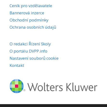
r
Ceník pro vzdělavatele
n
Bannerová inzerce
a
Obchodní podmínky
t
i
Ochrana osobních údajů
v
e
O redakci Řízení školy
:
O portálu DVPP.info
Nastavení souborů cookie
Kontakt