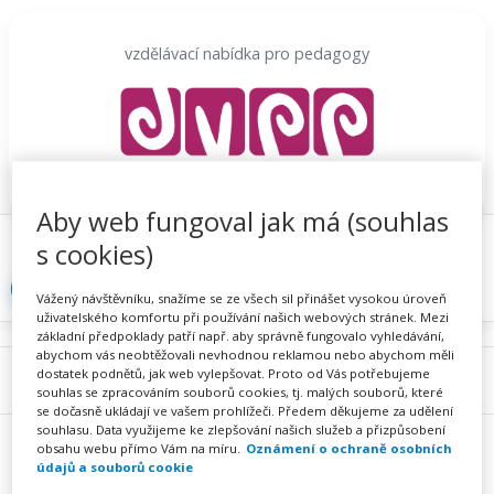
Přeskočit
na
vzdělávací nabídka pro pedagogy
obsah
Aby web fungoval jak má (souhlas
Proč se registrovat
Hlídací sojka
Registrace
s cookies)
Přihlásit
Vážený návštěvníku, snažíme se ze všech sil přinášet vysokou úroveň
uživatelského komfortu při používání našich webových stránek. Mezi
základní předpoklady patří např. aby správně fungovalo vyhledávání,
abychom vás neobtěžovali nevhodnou reklamou nebo abychom měli
dostatek podnětů, jak web vylepšovat. Proto od Vás potřebujeme
Menu
souhlas se zpracováním souborů cookies, tj. malých souborů, které
se dočasně ukládají ve vašem prohlížeči. Předem děkujeme za udělení
souhlasu. Data využijeme ke zlepšování našich služeb a přizpůsobení
obsahu webu přímo Vám na míru.
Oznámení o ochraně osobních
údajů a souborů cookie