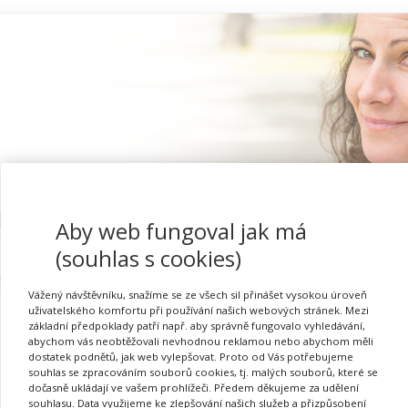
Aby web fungoval jak má
Proč se registrovat
(souhlas s cookies)
Vážený návštěvníku, snažíme se ze všech sil přinášet vysokou úroveň
uživatelského komfortu při používání našich webových stránek. Mezi
základní předpoklady patří např. aby správně fungovalo vyhledávání,
abychom vás neobtěžovali nevhodnou reklamou nebo abychom měli
Přihlásit se
dostatek podnětů, jak web vylepšovat. Proto od Vás potřebujeme
souhlas se zpracováním souborů cookies, tj. malých souborů, které se
dočasně ukládají ve vašem prohlížeči. Předem děkujeme za udělení
souhlasu. Data využijeme ke zlepšování našich služeb a přizpůsobení