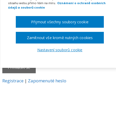
obsahu webu přímo Vám na míru.
Oznámení o ochraně osobních
E-mail
údajů a souborů cookie
Přijmout všechny soubory cookie
Heslo
Zamítnout vše kromě nutných cookies
Nastavení souborů cookie
Pamatovat si mě
A
Registrace
|
Zapomenuté heslo
l
t
e
r
n