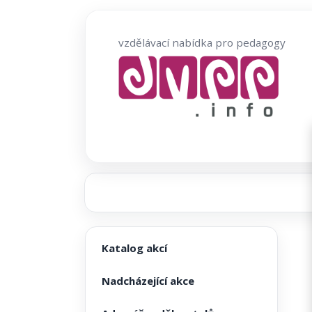
Přeskočit
na
vzdělávací nabídka pro pedagogy
obsah
Katalog akcí
Nadcházející akce