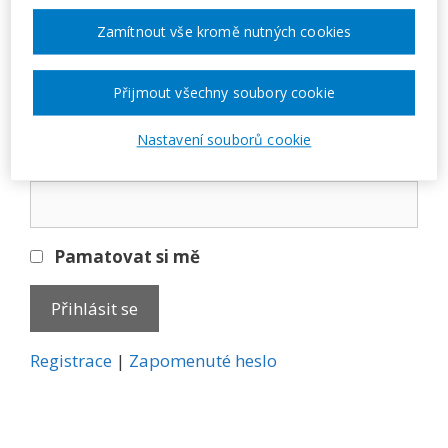
Přihlásit se
Zamítnout vše kromě nutných cookies
E-mail
Přijmout všechny soubory cookie
Nastavení souborů cookie
Heslo
Pamatovat si mě
A
Registrace
|
Zapomenuté heslo
l
t
e