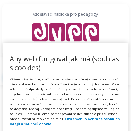
Přeskočit
na
vzdělávací nabídka pro pedagogy
obsah
Aby web fungoval jak má (souhlas
Proč se registrovat
Hlídací sojka
Registrace
s cookies)
Přihlásit
Vážený návštěvníku, snažíme se ze všech sil přinášet vysokou úroveň
uživatelského komfortu při používání našich webových stránek. Mezi
základní předpoklady patří např. aby správně fungovalo vyhledávání,
abychom vás neobtěžovali nevhodnou reklamou nebo abychom měli
dostatek podnětů, jak web vylepšovat. Proto od Vás potřebujeme
Menu
souhlas se zpracováním souborů cookies, tj. malých souborů, které
se dočasně ukládají ve vašem prohlížeči. Předem děkujeme za udělení
souhlasu. Data využijeme ke zlepšování našich služeb a přizpůsobení
obsahu webu přímo Vám na míru.
Oznámení o ochraně osobních
údajů a souborů cookie