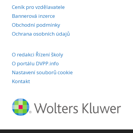
r
Ceník pro vzdělavatele
n
Bannerová inzerce
a
Obchodní podmínky
t
i
Ochrana osobních údajů
v
e
O redakci Řízení školy
:
O portálu DVPP.info
Nastavení souborů cookie
Kontakt