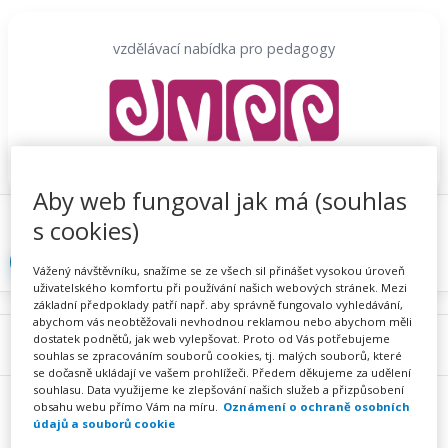
Přeskočit
na
vzdělávací nabídka pro pedagogy
obsah
Aby web fungoval jak má (souhlas
Proč se registrovat
Hlídací sojka
Registrace
s cookies)
Přihlásit
Vážený návštěvníku, snažíme se ze všech sil přinášet vysokou úroveň
uživatelského komfortu při používání našich webových stránek. Mezi
základní předpoklady patří např. aby správně fungovalo vyhledávání,
abychom vás neobtěžovali nevhodnou reklamou nebo abychom měli
dostatek podnětů, jak web vylepšovat. Proto od Vás potřebujeme
Menu
souhlas se zpracováním souborů cookies, tj. malých souborů, které
se dočasně ukládají ve vašem prohlížeči. Předem děkujeme za udělení
souhlasu. Data využijeme ke zlepšování našich služeb a přizpůsobení
obsahu webu přímo Vám na míru.
Oznámení o ochraně osobních
údajů a souborů cookie