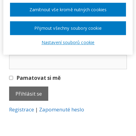
Přihlásit se
Zamítnout vše kromě nutných cookies
E-mail
Přijmout všechny soubory cookie
Nastavení souborů cookie
Heslo
Pamatovat si mě
A
Registrace
|
Zapomenuté heslo
l
t
e