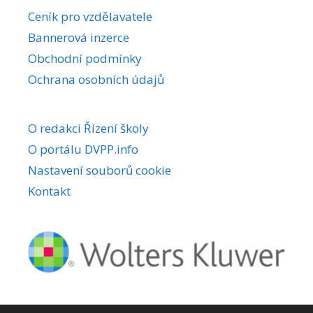
r
Ceník pro vzdělavatele
n
Bannerová inzerce
a
Obchodní podmínky
t
i
Ochrana osobních údajů
v
e
O redakci Řízení školy
:
O portálu DVPP.info
Nastavení souborů cookie
Kontakt