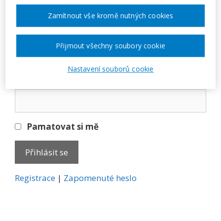
Přihlásit se
Zamítnout vše kromě nutných cookies
E-mail
Přijmout všechny soubory cookie
Nastavení souborů cookie
Heslo
Pamatovat si mě
A
Registrace
|
Zapomenuté heslo
l
t
e