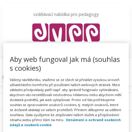
Přeskočit
na
vzdělávací nabídka pro pedagogy
obsah
Aby web fungoval jak má (souhlas
Proč se registrovat
Hlídací sojka
Registrace
s cookies)
Přihlásit
Vážený návštěvníku, snažíme se ze všech sil přinášet vysokou úroveň
uživatelského komfortu při používání našich webových stránek. Mezi
základní předpoklady patří např. aby správně fungovalo vyhledávání,
abychom vás neobtěžovali nevhodnou reklamou nebo abychom měli
dostatek podnětů, jak web vylepšovat. Proto od Vás potřebujeme
Menu
souhlas se zpracováním souborů cookies, tj. malých souborů, které
se dočasně ukládají ve vašem prohlížeči. Předem děkujeme za udělení
souhlasu. Data využijeme ke zlepšování našich služeb a přizpůsobení
obsahu webu přímo Vám na míru.
Oznámení o ochraně osobních
údajů a souborů cookie