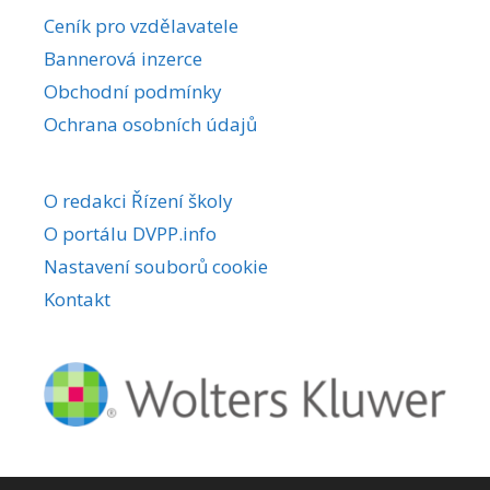
r
Ceník pro vzdělavatele
n
Bannerová inzerce
a
Obchodní podmínky
t
i
Ochrana osobních údajů
v
e
O redakci Řízení školy
:
O portálu DVPP.info
Nastavení souborů cookie
Kontakt