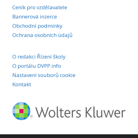
r
Ceník pro vzdělavatele
n
Bannerová inzerce
a
Obchodní podmínky
t
i
Ochrana osobních údajů
v
e
O redakci Řízení školy
:
O portálu DVPP.info
Nastavení souborů cookie
Kontakt