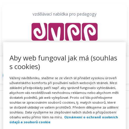
Přeskočit
na
vzdělávací nabídka pro pedagogy
obsah
Aby web fungoval jak má (souhlas
Proč se registrovat
Hlídací sojka
Registrace
s cookies)
Přihlásit
Vážený návštěvníku, snažíme se ze všech sil přinášet vysokou úroveň
uživatelského komfortu při používání našich webových stránek. Mezi
základní předpoklady patří např. aby správně fungovalo vyhledávání,
abychom vás neobtěžovali nevhodnou reklamou nebo abychom měli
dostatek podnětů, jak web vylepšovat. Proto od Vás potřebujeme
Menu
souhlas se zpracováním souborů cookies, tj. malých souborů, které
se dočasně ukládají ve vašem prohlížeči. Předem děkujeme za udělení
souhlasu. Data využijeme ke zlepšování našich služeb a přizpůsobení
obsahu webu přímo Vám na míru.
Oznámení o ochraně osobních
údajů a souborů cookie