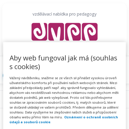
Přeskočit
na
vzdělávací nabídka pro pedagogy
obsah
Aby web fungoval jak má (souhlas
Proč se registrovat
Hlídací sojka
Registrace
s cookies)
Přihlásit
Vážený návštěvníku, snažíme se ze všech sil přinášet vysokou úroveň
uživatelského komfortu při používání našich webových stránek. Mezi
základní předpoklady patří např. aby správně fungovalo vyhledávání,
abychom vás neobtěžovali nevhodnou reklamou nebo abychom měli
dostatek podnětů, jak web vylepšovat. Proto od Vás potřebujeme
Menu
souhlas se zpracováním souborů cookies, tj. malých souborů, které
se dočasně ukládají ve vašem prohlížeči. Předem děkujeme za udělení
souhlasu. Data využijeme ke zlepšování našich služeb a přizpůsobení
obsahu webu přímo Vám na míru.
Oznámení o ochraně osobních
údajů a souborů cookie