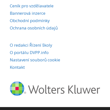
r
Ceník pro vzdělavatele
n
Bannerová inzerce
a
Obchodní podmínky
t
i
Ochrana osobních údajů
v
e
O redakci Řízení školy
:
O portálu DVPP.info
Nastavení souborů cookie
Kontakt