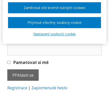
Přihlásit se
Zamítnout vše kromě nutných cookies
E-mail
Přijmout všechny soubory cookie
Nastavení souborů cookie
Heslo
Pamatovat si mě
A
Registrace
|
Zapomenuté heslo
l
t
e