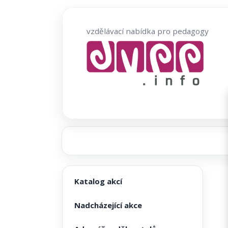
Přeskočit
na
vzdělávací nabídka pro pedagogy
obsah
Katalog akcí
Nadcházející akce