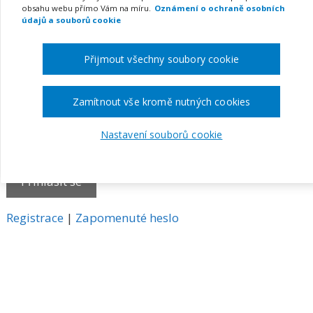
obsahu webu přímo Vám na míru.
Oznámení o ochraně osobních
E-mail
údajů a souborů cookie
Přijmout všechny soubory cookie
Heslo
Zamítnout vše kromě nutných cookies
Nastavení souborů cookie
Pamatovat si mě
A
Registrace
|
Zapomenuté heslo
l
t
e
r
n