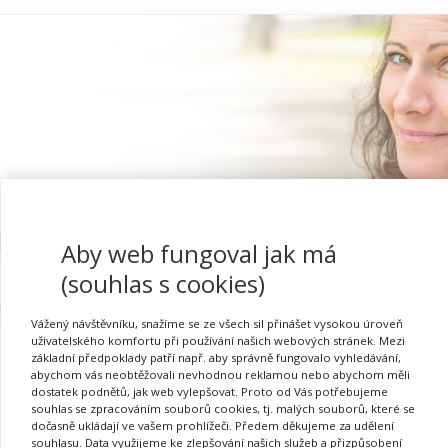
Aby web fungoval jak má
Proč se registrovat
(souhlas s cookies)
Vážený návštěvníku, snažíme se ze všech sil přinášet vysokou úroveň
uživatelského komfortu při používání našich webových stránek. Mezi
základní předpoklady patří např. aby správně fungovalo vyhledávání,
abychom vás neobtěžovali nevhodnou reklamou nebo abychom měli
Přihlásit se
dostatek podnětů, jak web vylepšovat. Proto od Vás potřebujeme
souhlas se zpracováním souborů cookies, tj. malých souborů, které se
dočasně ukládají ve vašem prohlížeči. Předem děkujeme za udělení
souhlasu. Data využijeme ke zlepšování našich služeb a přizpůsobení