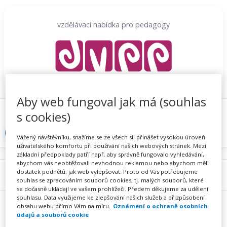
Přeskočit
na
vzdělávací nabídka pro pedagogy
obsah
Aby web fungoval jak má (souhlas
Proč se registrovat
Hlídací sojka
Registrace
s cookies)
Přihlásit
Vážený návštěvníku, snažíme se ze všech sil přinášet vysokou úroveň
uživatelského komfortu při používání našich webových stránek. Mezi
základní předpoklady patří např. aby správně fungovalo vyhledávání,
abychom vás neobtěžovali nevhodnou reklamou nebo abychom měli
dostatek podnětů, jak web vylepšovat. Proto od Vás potřebujeme
Menu
souhlas se zpracováním souborů cookies, tj. malých souborů, které
se dočasně ukládají ve vašem prohlížeči. Předem děkujeme za udělení
souhlasu. Data využijeme ke zlepšování našich služeb a přizpůsobení
obsahu webu přímo Vám na míru.
Oznámení o ochraně osobních
údajů a souborů cookie