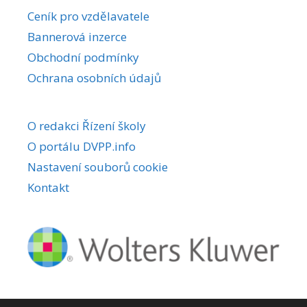
r
Ceník pro vzdělavatele
n
Bannerová inzerce
a
Obchodní podmínky
t
i
Ochrana osobních údajů
v
e
O redakci Řízení školy
:
O portálu DVPP.info
Nastavení souborů cookie
Kontakt