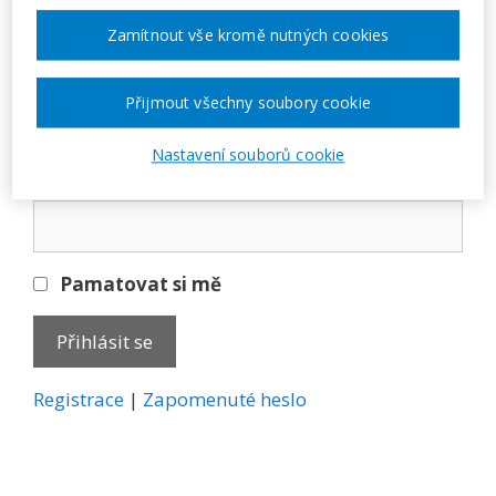
Přihlásit se
Zamítnout vše kromě nutných cookies
E-mail
Přijmout všechny soubory cookie
Nastavení souborů cookie
Heslo
Pamatovat si mě
A
Registrace
|
Zapomenuté heslo
l
t
e