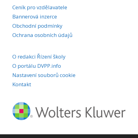
r
Ceník pro vzdělavatele
n
Bannerová inzerce
a
Obchodní podmínky
t
i
Ochrana osobních údajů
v
e
O redakci Řízení školy
:
O portálu DVPP.info
Nastavení souborů cookie
Kontakt