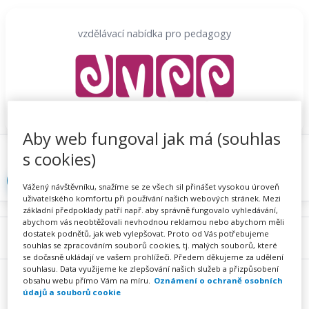
Přeskočit
na
vzdělávací nabídka pro pedagogy
obsah
Aby web fungoval jak má (souhlas
Proč se registrovat
Hlídací sojka
Registrace
s cookies)
Přihlásit
Vážený návštěvníku, snažíme se ze všech sil přinášet vysokou úroveň
uživatelského komfortu při používání našich webových stránek. Mezi
základní předpoklady patří např. aby správně fungovalo vyhledávání,
abychom vás neobtěžovali nevhodnou reklamou nebo abychom měli
dostatek podnětů, jak web vylepšovat. Proto od Vás potřebujeme
Menu
souhlas se zpracováním souborů cookies, tj. malých souborů, které
se dočasně ukládají ve vašem prohlížeči. Předem děkujeme za udělení
souhlasu. Data využijeme ke zlepšování našich služeb a přizpůsobení
obsahu webu přímo Vám na míru.
Oznámení o ochraně osobních
údajů a souborů cookie