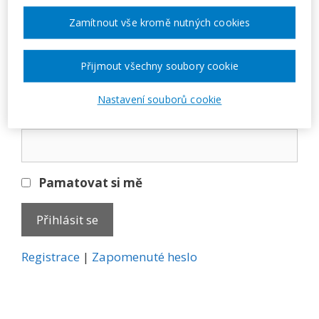
Přihlásit se
Zamítnout vše kromě nutných cookies
E-mail
Přijmout všechny soubory cookie
Nastavení souborů cookie
Heslo
Pamatovat si mě
A
Registrace
|
Zapomenuté heslo
l
t
e